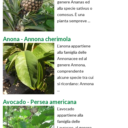
genere Ananas ed
alla specie sativus o
comosus. È una
pianta sempreve ...
Anona - Annona cherimola
L’anona appartiene
alla famiglia delle
Annonacee ed al
genere Annona,
comprendente
alcune specie tra cui
si ricordano: Annona
...
Avocado - Persea americana
L’avocado
appartiene alla
famiglia delle
Lauracee, al genere