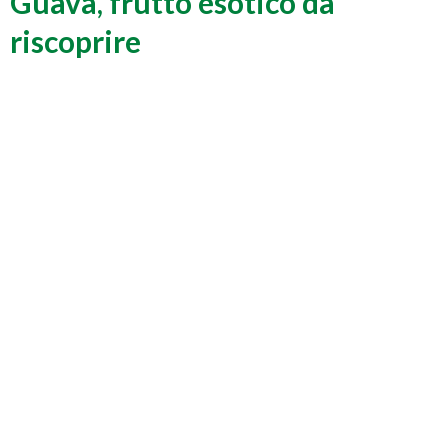
Guava, frutto esotico da
riscoprire