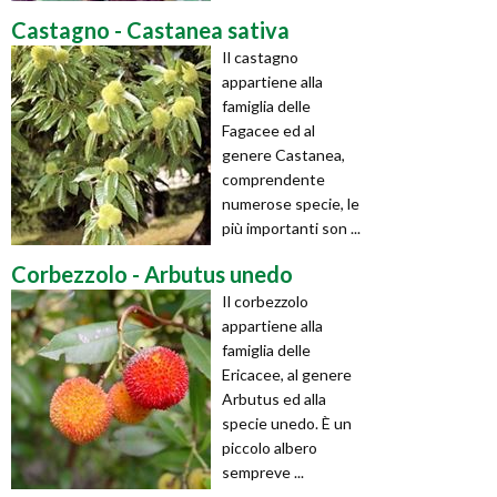
Castagno - Castanea sativa
Il castagno
appartiene alla
famiglia delle
Fagacee ed al
genere Castanea,
comprendente
numerose specie, le
più importanti son ...
Corbezzolo - Arbutus unedo
Il corbezzolo
appartiene alla
famiglia delle
Ericacee, al genere
Arbutus ed alla
specie unedo. È un
piccolo albero
sempreve ...