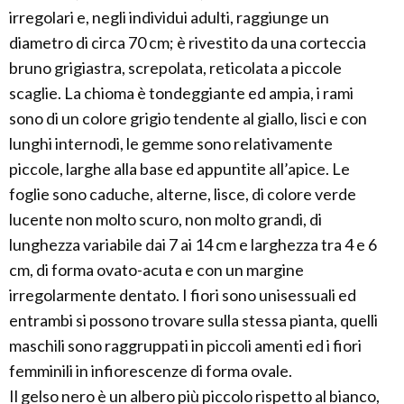
irregolari e, negli individui adulti, raggiunge un
diametro di circa 70 cm; è rivestito da una corteccia
bruno grigiastra, screpolata, reticolata a piccole
scaglie. La chioma è tondeggiante ed ampia, i rami
sono di un colore grigio tendente al giallo, lisci e con
lunghi internodi, le gemme sono relativamente
piccole, larghe alla base ed appuntite all’apice. Le
foglie sono caduche, alterne, lisce, di colore verde
lucente non molto scuro, non molto grandi, di
lunghezza variabile dai 7 ai 14 cm e larghezza tra 4 e 6
cm, di forma ovato-acuta e con un margine
irregolarmente dentato. I fiori sono unisessuali ed
entrambi si possono trovare sulla stessa pianta, quelli
maschili sono raggruppati in piccoli amenti ed i fiori
femminili in infiorescenze di forma ovale.
Il gelso nero è un albero più piccolo rispetto al bianco,