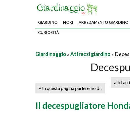
GIARDINO
FIORI
ARREDAMENTO GIARDINO
CURIOSITÀ
Giardinaggio
»
Attrezzi giardino
» Deces
Decespu
altri art
In questa pagina parleremo di :
Il decespugliatore Hond