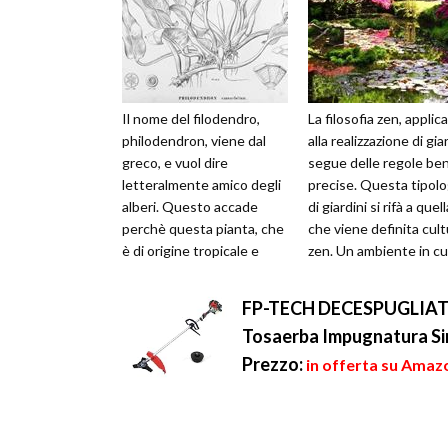
Il nome del filodendro,
La filosofia zen, applic
philodendron, viene dal
alla realizzazione di giar
greco, e vuol dire
segue delle regole be
letteralmente amico degli
precise. Questa tipolo
alberi. Questo accade
di giardini si rifà a quell
perchè questa pianta, che
che viene definita cult
è di origine tropicale e
zen. Un ambiente in cui
appartiene alla famiglia
riprova ...
della Ara...
FP-TECH DECESPUGLIAT
Tosaerba Impugnatura Si
Prezzo:
in offerta su Amazo