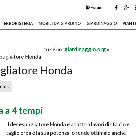
Forum
ERBORISTERIA
MOBILI DA GIARDINO
GIARDINAGGIO
PIANT
tu sei in :
giardinaggio.org
»
pugliatore Honda
gliatore Honda
icoli:
a a 4 tempi
Il decespugliatore Honda è adatto a lavori di sfalcio e
taglio erba e la sua potenza lo rende ottimale anche