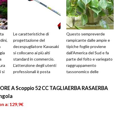
ata
Le caratteristiche di
Questo sempreverde
dini,
progettazione del
rampicante dalle ampie e
n
decespugliatore Kavasaki
tipiche foglie proviene
gia
si collocano ai più alti
dall'America del Sud e fa
a
standard in commercio.
parte del folto e variegato
ura
L'attenzione degli utenti
raggruppamento
 si
professionali è posta
tassonomico delle
sopratutto alle
Araceae. Solitamente
caratteristiche di dura...
posto in abbellimento al...
ORE A Scoppio 52 CC TAGLIAERBA RASAERBA
ngola
n a: 129,9€