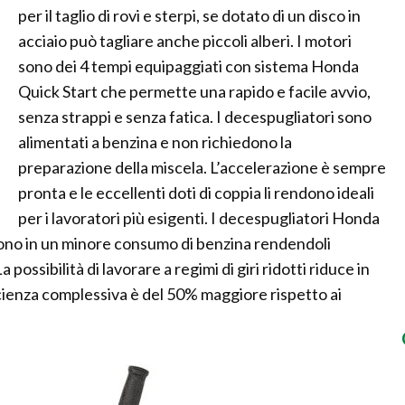
per il taglio di rovi e sterpi, se dotato di un disco in
acciaio può tagliare anche piccoli alberi. I motori
sono dei 4 tempi equipaggiati con sistema Honda
Quick Start che permette una rapido e facile avvio,
senza strappi e senza fatica. I decespugliatori sono
alimentati a benzina e non richiedono la
preparazione della miscela. L’accelerazione è sempre
pronta e le eccellenti doti di coppia li rendono ideali
per i lavoratori più esigenti. I decespugliatori Honda
cono in un minore consumo di benzina rendendoli
possibilità di lavorare a regimi di giri ridotti riduce in
cienza complessiva è del 50% maggiore rispetto ai