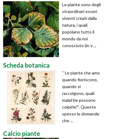
Le piante sono degli
straordinari esseri
viventi creati dalla
natura, i quali
popolano tutto il
mondo da noi
conosciuto (in v ...
Scheda botanica
“ Le piante che amo
quando fioriscono,
quando si
raccolgono, quali
malattie possono
colpirle?”. Queste
spesso le domande
che ...
Calcio piante