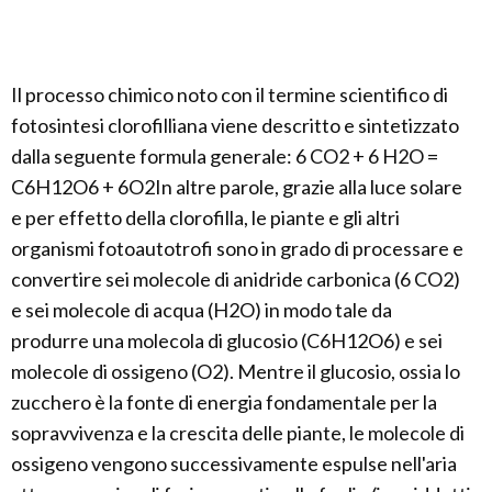
Il processo chimico noto con il termine scientifico di
fotosintesi clorofilliana viene descritto e sintetizzato
dalla seguente formula generale: 6 CO2 + 6 H2O =
C6H12O6 + 6O2In altre parole, grazie alla luce solare
e per effetto della clorofilla, le piante e gli altri
organismi fotoautotrofi sono in grado di processare e
convertire sei molecole di anidride carbonica (6 CO2)
e sei molecole di acqua (H2O) in modo tale da
produrre una molecola di glucosio (C6H12O6) e sei
molecole di ossigeno (O2). Mentre il glucosio, ossia lo
zucchero è la fonte di energia fondamentale per la
sopravvivenza e la crescita delle piante, le molecole di
ossigeno vengono successivamente espulse nell'aria