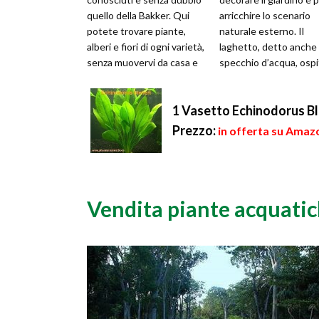
quello della Bakker. Qui
arricchire lo scenario
potete trovare piante,
naturale esterno. Il
alberi e fiori di ogni varietà,
laghetto, detto anche
senza muovervi da casa e
specchio d’acqua, ospi
comodamente seduti sull...
sovente delle piante
acquatiche e d...
1 Vasetto Echinodorus Bl
Prezzo:
in offerta su Amazo
Vendita piante acquati