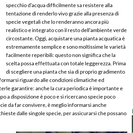
specchio d'acqua difficilmente sa resistere alla
tentazione di renderlo vivo grazie alla presenza di
specie vegetali che lo renderanno ancora più
realistico e integrato con il resto dell'ambiente verde
circostante. Oggi, acquistare una pianta acquatica è
estremamente semplice e sono moltissime le varietà
facilmente reperibili: questo non significa che la
scelta possa effettuata con totale leggerezza. Prima
di scegliere una pianta che sia di proprio gradimento
nformarsi riguardo alle condizioni climatiche ed
oterle garantire: anche la cura periodica è importante e
mpo a disposizione è poco e si ricercano specie poco
cie da far convivere, è meglio informarsi anche
ichieste dalle singole specie, per assicurarsi che possano