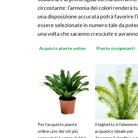
circostante: l'armonia dei colori renderà t
una disposizione accurata potrà favorire l
essere selezionate in numero tale da pote
una volta che saranno cresciute e avranno i
Acquisto piante online
Piante ossigenanti
Per l'acquisto piante
Il laghetto è l’element
online uno dei siti più
acquatico ideale per
conosciuti è senza dubbio
decorare il giardino e 