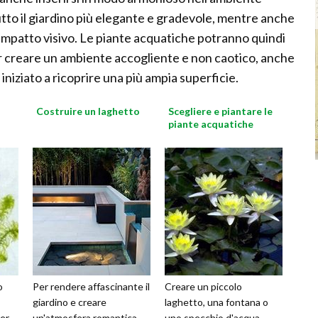
utto il giardino più elegante e gradevole, mentre anche
'impatto visivo. Le piante acquatiche potranno quindi
r creare un ambiente accogliente e non caotico, anche
niziato a ricoprire una più ampia superficie.
Costruire un laghetto
Scegliere e piantare le
piante acquatiche
o
Per rendere affascinante il
Creare un piccolo
giardino e creare
laghetto, una fontana o
per
un'atmosfera romantica
uno specchio d'acqua