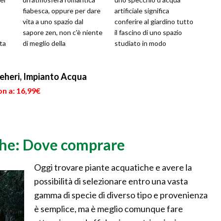
fiabesca, oppure per dare
artificiale significa
vita a uno spazio dal
conferire al giardino tutto
sapore zen, non c'è niente
il fascino di uno spazio
ta
di meglio della
studiato in modo
realizzazione di un
inaspettato e originale,
laghetto, che potrà ...
che ricalchi il più ...
eheri, Impianto Acqua
n a: 16,99€
che: Dove comprare
Oggi trovare piante acquatiche e avere la
possibilità di selezionare entro una vasta
gamma di specie di diverso tipo e provenienza
è semplice, ma è meglio comunque fare