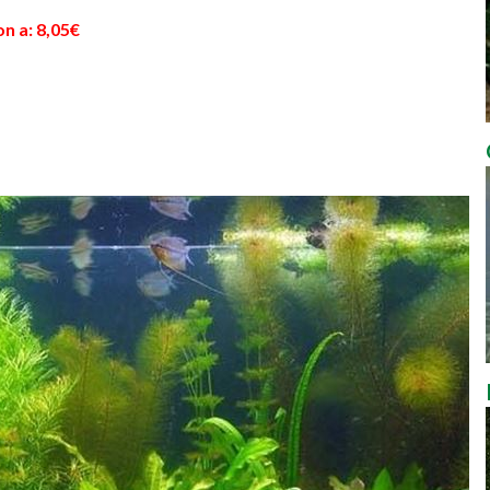
n a: 8,05€