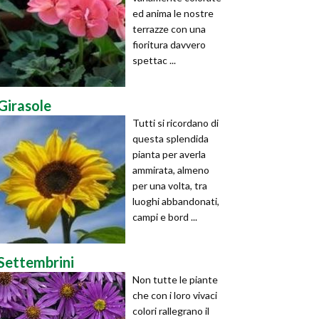
ed anima le nostre
terrazze con una
fioritura davvero
spettac ...
Girasole
Tutti si ricordano di
questa splendida
pianta per averla
ammirata, almeno
per una volta, tra
luoghi abbandonati,
campi e bord ...
Settembrini
Non tutte le piante
che con i loro vivaci
colori rallegrano il