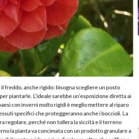
il freddo, anche rigido: bisogna scegliere un posto
 piantarle. L’ideale sarebbe un’esposizione diretta ai
paesi con inverni molto rigidi è meglio mettere al riparo
essuti specifici che proteggeranno anche i boccioli. La
a regolare, perché non tollera la siccità e il terreno
rno la pianta va concimata con un prodotto granulare a