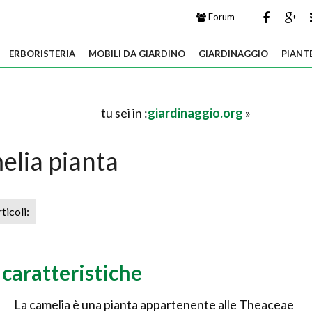
Forum
ERBORISTERIA
MOBILI DA GIARDINO
GIARDINAGGIO
PIANT
tu sei in :
giardinaggio.org
»
a
elia pianta
rticoli:
 caratteristiche
La camelia è una pianta appartenente alle Theaceae