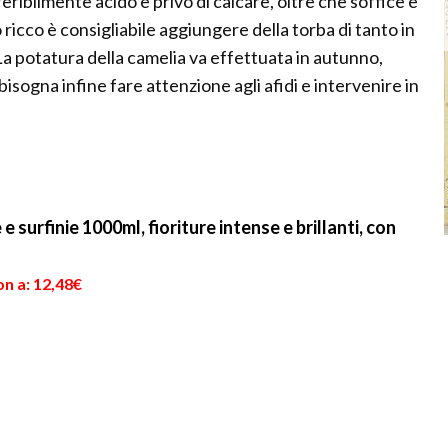
eribilmente acido e privo di calcare, oltre che soffice e
ricco è consigliabile aggiungere della torba di tanto in
 La potatura della camelia va effettuata in autunno,
bisogna infine fare attenzione agli afidi e intervenire in
 surfinie 1000ml, fioriture intense e brillanti, con
n a: 12,48€