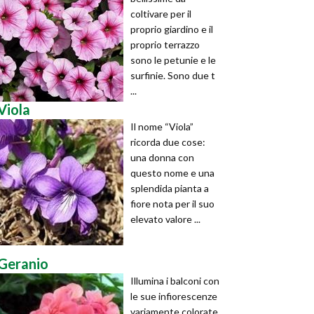
coltivare per il
proprio giardino e il
proprio terrazzo
sono le petunie e le
surfinie. Sono due t
...
Viola
Il nome “Viola”
ricorda due cose:
una donna con
questo nome e una
splendida pianta a
fiore nota per il suo
elevato valore ...
Geranio
Illumina i balconi con
le sue infiorescenze
variamente colorate