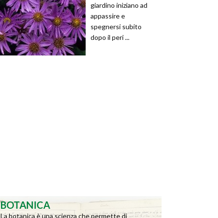
giardino iniziano ad
appassire e
spegnersi subito
dopo il peri ...
BOTANICA
La botanica è una scienza che permette di