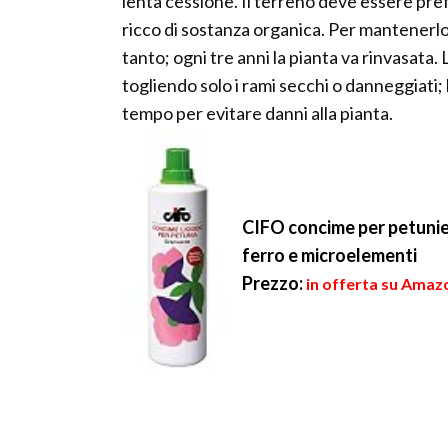
lenta cessione. Il terreno deve essere pref
ricco di sostanza organica. Per mantenerlo 
tanto; ogni tre anni la pianta va rinvasata.
togliendo solo i rami secchi o danneggiati; 
tempo per evitare danni alla pianta.
CIFO concime per petunie e
ferro e microelementi
Prezzo:
in offerta su Amazo