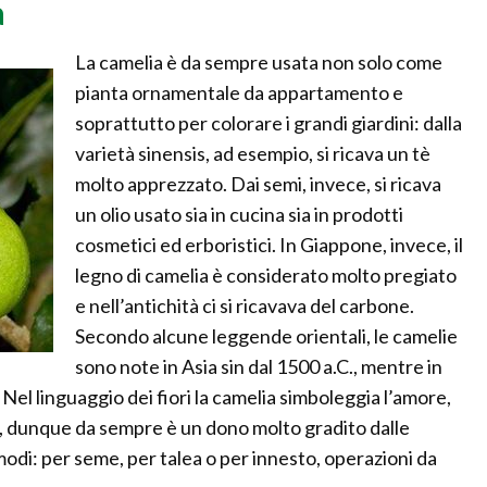
à
La camelia è da sempre usata non solo come
pianta ornamentale da appartamento e
soprattutto per colorare i grandi giardini: dalla
varietà sinensis, ad esempio, si ricava un tè
molto apprezzato. Dai semi, invece, si ricava
un olio usato sia in cucina sia in prodotti
cosmetici ed erboristici. In Giappone, invece, il
legno di camelia è considerato molto pregiato
e nell’antichità ci si ricavava del carbone.
Secondo alcune leggende orientali, le camelie
sono note in Asia sin dal 1500 a.C., mentre in
el linguaggio dei fiori la camelia simboleggia l’amore,
ti, dunque da sempre è un dono molto gradito dalle
modi: per seme, per talea o per innesto, operazioni da