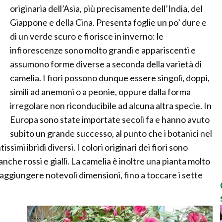
originaria dell’Asia, più precisamente dell’India, del
Giappone e della Cina. Presenta foglie un po’ dure e
di un verde scuro e fiorisce in inverno: le
infiorescenze sono molto grandi e appariscenti e
assumono forme diverse a seconda della varietà di
camelia. I fiori possono dunque essere singoli, doppi,
simili ad anemoni o a peonie, oppure dalla forma
irregolare non riconducibile ad alcuna altra specie. In
Europa sono state importate secoli fa e hanno avuto
subito un grande successo, al punto che i botanici nel
mi ibridi diversi. I colori originari dei fiori sono
anche rossi e gialli. La camelia è inoltre una pianta molto
aggiungere notevoli dimensioni, fino a toccare i sette