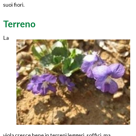
suoi fiori.
Terreno
La
viola cresce bene in terreni leggeri, soffici, ma