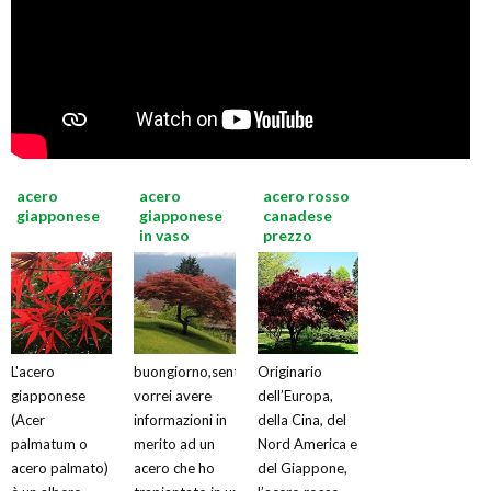
acero
acero
acero rosso
giapponese
giapponese
canadese
in vaso
prezzo
L'acero
buongiorno,senta
Originario
giapponese
vorrei avere
dell’Europa,
(Acer
informazioni in
della Cina, del
palmatum o
merito ad un
Nord America e
acero palmato)
acero che ho
del Giappone,