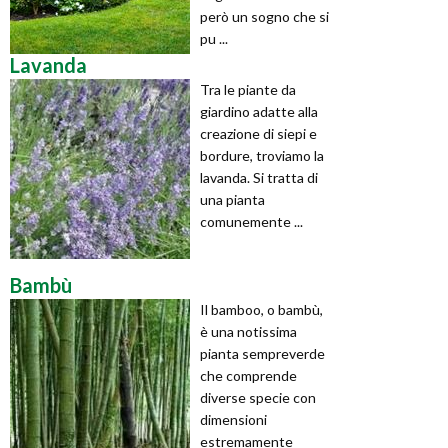
però un sogno che si
pu ...
Lavanda
Tra le piante da
giardino adatte alla
creazione di siepi e
bordure, troviamo la
lavanda. Si tratta di
una pianta
comunemente ...
Bambù
Il bamboo, o bambù,
è una notissima
pianta sempreverde
che comprende
diverse specie con
dimensioni
estremamente