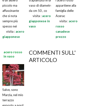
è un albero
trapiantato in un
l’acero rosso
piccolo ma
vaso di diametro
appartiene alla
affascinante
da cm 50 , co
famiglia delle
che si nota
visita :
acero
Acerac
sempre più
giapponese in
visita :
acero
spesso nei
vaso
rosso
visita :
acero
canadese
giapponese
prezzo
COMMENTI SULL'
acero rosso
in vaso
ARTICOLO
Salve, sono
Marzia, nel mio
terrazzo
esposto a nord