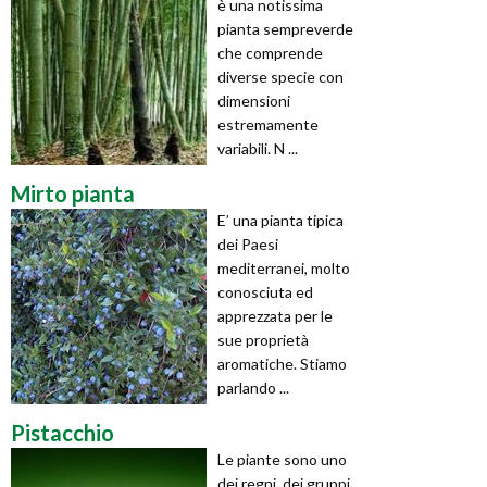
è una notissima
pianta sempreverde
che comprende
diverse specie con
dimensioni
estremamente
variabili. N ...
Mirto pianta
E’ una pianta tipica
dei Paesi
mediterranei, molto
conosciuta ed
apprezzata per le
sue proprietà
aromatiche. Stiamo
parlando ...
Pistacchio
Le piante sono uno
dei regni, dei gruppi