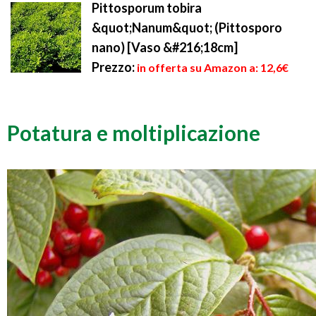
Pittosporum tobira
&quot;Nanum&quot; (Pittosporo
nano) [Vaso &#216;18cm]
Prezzo:
in offerta su Amazon a: 12,6€
Potatura e moltiplicazione