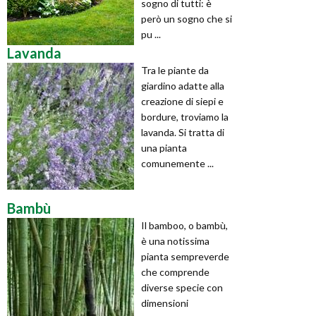
sogno di tutti: è
però un sogno che si
pu ...
Lavanda
Tra le piante da
giardino adatte alla
creazione di siepi e
bordure, troviamo la
lavanda. Si tratta di
una pianta
comunemente ...
Bambù
Il bamboo, o bambù,
è una notissima
pianta sempreverde
che comprende
diverse specie con
dimensioni