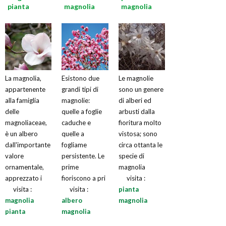
pianta
magnolia
magnolia
La magnolia,
Esistono due
Le magnolie
appartenente
grandi tipi di
sono un genere
alla famiglia
magnolie:
di alberi ed
delle
quelle a foglie
arbusti dalla
magnoliaceae,
caduche e
fioritura molto
è un albero
quelle a
vistosa; sono
dall'importante
fogliame
circa ottanta le
valore
persistente. Le
specie di
ornamentale,
prime
magnolia
apprezzato i
fioriscono a pri
visita :
visita :
visita :
pianta
magnolia
albero
magnolia
pianta
magnolia