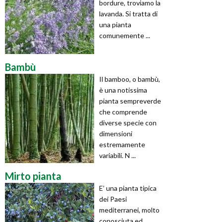
bordure, troviamo la
lavanda. Si tratta di
una pianta
comunemente ...
Bambù
Il bamboo, o bambù,
è una notissima
pianta sempreverde
che comprende
diverse specie con
dimensioni
estremamente
variabili. N ...
Mirto pianta
E’ una pianta tipica
dei Paesi
mediterranei, molto
conosciuta ed