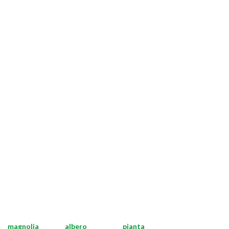
magnolia
albero
pianta