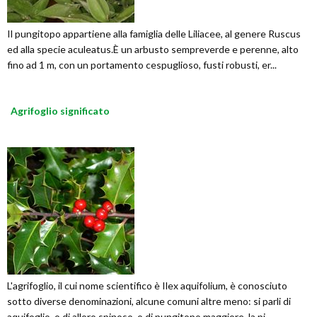
Il pungitopo appartiene alla famiglia delle Liliacee, al genere Ruscus
ed alla specie aculeatus.È un arbusto sempreverde e perenne, alto
fino ad 1 m, con un portamento cespuglioso, fusti robusti, er...
Agrifoglio significato
L'agrifoglio, il cui nome scientifico è Ilex aquifolium, è conosciuto
sotto diverse denominazioni, alcune comuni altre meno: si parli di
aquifoglio, o di alloro spinoso, o di pungitopo maggiore, la pi...