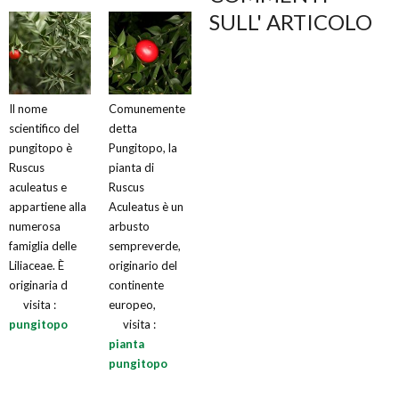
SULL' ARTICOLO
Il nome
Comunemente
scientifico del
detta
pungitopo è
Pungitopo, la
Ruscus
pianta di
aculeatus e
Ruscus
appartiene alla
Aculeatus è un
numerosa
arbusto
famiglia delle
sempreverde,
Liliaceae. È
originario del
originaria d
continente
visita :
europeo,
pungitopo
visita :
pianta
pungitopo