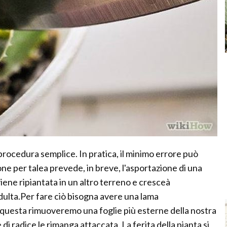
 procedura semplice. In pratica, il minimo errore può
one per talea prevede, in breve, l'asportazione di una
viene ripiantata in un altro terreno e cresceà
lta.Per fare ciò bisogna avere una lama
 questa rimuoveremo una foglie più esterne della nostra
i radice le rimanga attaccata. La ferita della pianta si