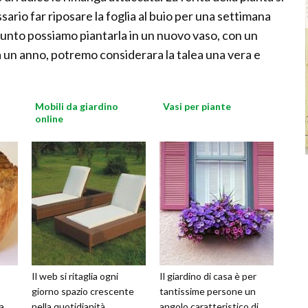
rio far riposare la foglia al buio per una settimana
 punto possiamo piantarla in un nuovo vaso, con un
a un anno, potremo considerara la talea una vera e
Mobili da giardino
Vasi per piante
online
Il web si ritaglia ogni
Il giardino di casa è per
giorno spazio crescente
tantissime persone un
 a
nella quotidianità,
angolo caratteristico di