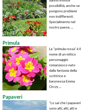
danno infinite
possibilità, anche se
pongono problemi
non indifferenti.
Specialmente nel
nostro paese, ...
Primula
La “primula rossa” è il
nome di un mitico
personaggio
romanzesco nato
dalla fantasia della
scrittrice e
baronessa Emma
Orczy ...
Papaveri
“Lo sai che i papaveri
sono alti, alti, alti e