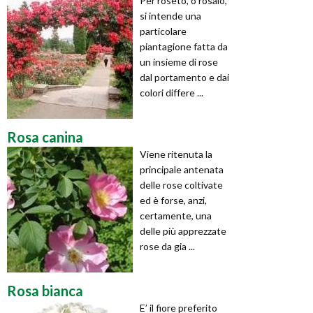
Per roseto, o rosaio,
si intende una
particolare
piantagione fatta da
un insieme di rose
dal portamento e dai
colori differe ...
Rosa canina
Viene ritenuta la
principale antenata
delle rose coltivate
ed è forse, anzi,
certamente, una
delle più apprezzate
rose da gia ...
Rosa bianca
E’ il fiore preferito