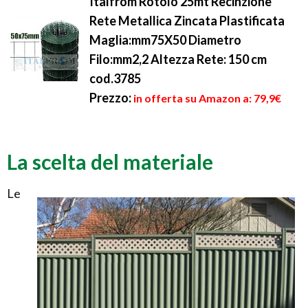
Italfrom Rotolo 25mt Recinzione
Rete Metallica Zincata Plastificata
Maglia:mm75X50 Diametro
Filo:mm2,2 Altezza Rete: 150 cm
cod.3785
Prezzo:
in offerta su Amazon a: 79,9€
La scelta del materiale
Le