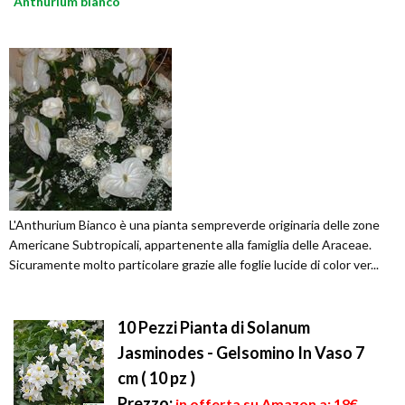
Anthurium bianco
L'Anthurium Bianco è una pianta sempreverde originaria delle zone
Americane Subtropicali, appartenente alla famiglia delle Araceae.
Sicuramente molto particolare grazie alle foglie lucide di color ver...
10 Pezzi Pianta di Solanum
Jasminodes - Gelsomino In Vaso 7
cm ( 10 pz )
Prezzo:
in offerta su Amazon a: 18€