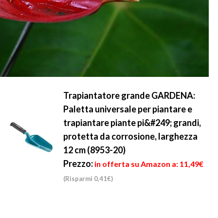
Trapiantatore grande GARDENA:
Paletta universale per piantare e
trapiantare piante pi&#249; grandi,
protetta da corrosione, larghezza
12 cm (8953-20)
Prezzo:
in offerta su Amazon a: 11,49€
(Risparmi 0,41€)