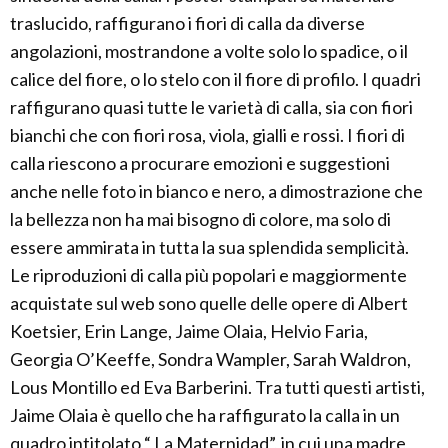
traslucido, raffigurano i fiori di calla da diverse
angolazioni, mostrandone a volte solo lo spadice, o il
calice del fiore, o lo stelo con il fiore di profilo. I quadri
raffigurano quasi tutte le varietà di calla, sia con fiori
bianchi che con fiori rosa, viola, gialli e rossi. I fiori di
calla riescono a procurare emozioni e suggestioni
anche nelle foto in bianco e nero, a dimostrazione che
la bellezza non ha mai bisogno di colore, ma solo di
essere ammirata in tutta la sua splendida semplicità.
Le riproduzioni di calla più popolari e maggiormente
acquistate sul web sono quelle delle opere di Albert
Koetsier, Erin Lange, Jaime Olaia, Helvio Faria,
Georgia O’Keeffe, Sondra Wampler, Sarah Waldron,
Lous Montillo ed Eva Barberini. Tra tutti questi artisti,
Jaime Olaia è quello che ha raffigurato la calla in un
quadro intitolato “ La Maternidad”, in cui una madre