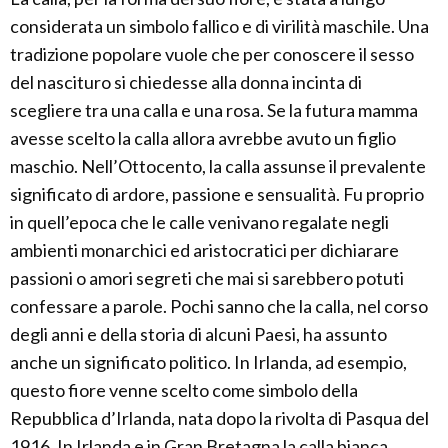
considerata un simbolo fallico e di virilità maschile. Una
tradizione popolare vuole che per conoscere il sesso
del nascituro si chiedesse alla donna incinta di
scegliere tra una calla e una rosa. Se la futura mamma
avesse scelto la calla allora avrebbe avuto un figlio
maschio. Nell’Ottocento, la calla assunse il prevalente
significato di ardore, passione e sensualità. Fu proprio
in quell’epoca che le calle venivano regalate negli
ambienti monarchici ed aristocratici per dichiarare
passioni o amori segreti che mai si sarebbero potuti
confessare a parole. Pochi sanno che la calla, nel corso
degli anni e della storia di alcuni Paesi, ha assunto
anche un significato politico. In Irlanda, ad esempio,
questo fiore venne scelto come simbolo della
Repubblica d’Irlanda, nata dopo la rivolta di Pasqua del
1916. In Irlanda e in Gran Bretagna la calla bianca