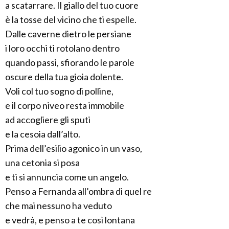
a scatarrare. Il giallo del tuo cuore
è la tosse del vicino che ti espelle.
Dalle caverne dietro le persiane
i loro occhi ti rotolano dentro
quando passi, sfiorando le parole
oscure della tua gioia dolente.
Voli col tuo sogno di polline,
e il corpo niveo resta immobile
ad accogliere gli sputi
e la cesoia dall’alto.
Prima dell’esilio agonico in un vaso,
una cetonia si posa
e ti si annuncia come un angelo.
Penso a Fernanda all’ombra di quel re
che mai nessuno ha veduto
e vedrà, e penso a te così lontana