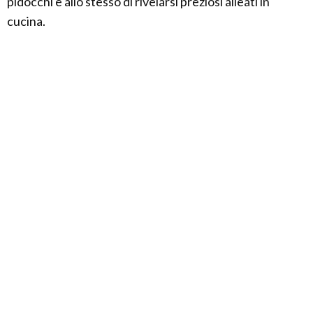
pidocchi e allo stesso di rivelarsi preziosi alleati in
cucina.