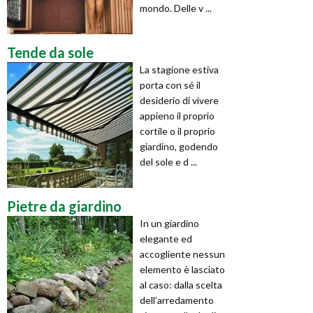
mondo. Delle v ...
Tende da sole
La stagione estiva
porta con sé il
desiderio di vivere
appieno il proprio
cortile o il proprio
giardino, godendo
del sole e d ...
Pietre da giardino
In un giardino
elegante ed
accogliente nessun
elemento è lasciato
al caso: dalla scelta
dell’arredamento