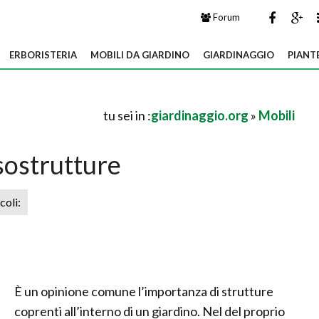
Forum
ERBORISTERIA
MOBILI DA GIARDINO
GIARDINAGGIO
PIANT
tu sei in :
giardinaggio.org
»
Mobili
sostrutture
icoli:
È un opinione comune l’importanza di strutture
coprenti all’interno di un giardino. Nel del proprio