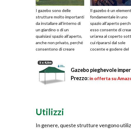
I gazebo sono delle
Il gazebo è un elemen
strutture molto importanti
fondamentale in uno
da installare all’interno di
spazio all’aperto perc
un giardino o di un
esso consente di crea
qualsiasi spazio all’aperto,
un’area al coperto sot
anche non privato, perché
cui ripararsi dal sole
consentono di creare
cocente e godere del
un’area riparata dal sole e
fresco e dell’ombra
...
durante le giornat...
Gazebo pieghevole imper
Prezzo:
in offerta su Amazo
Utilizzi
In genere, queste strutture vengono utilizz