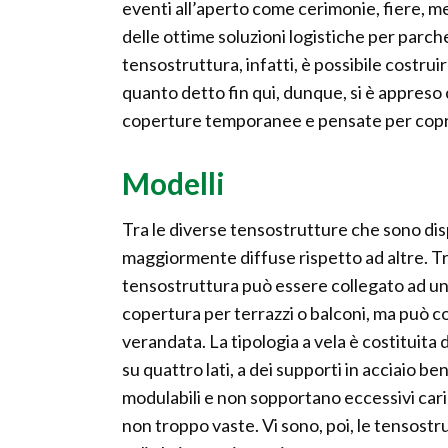
eventi all’aperto come cerimonie, fiere, 
delle ottime soluzioni logistiche per parche
tensostruttura, infatti, è possibile costrui
quanto detto fin qui, dunque, si è appreso
coperture temporanee e pensate per copri
Modelli
Tra le diverse tensostrutture che sono di
maggiormente diffuse rispetto ad altre. Tra
tensostruttura può essere collegato ad u
copertura per terrazzi o balconi, ma può c
verandata. La tipologia a vela è costituita 
su quattro lati, a dei supporti in acciaio b
modulabili e non sopportano eccessivi cari
non troppo vaste. Vi sono, poi, le tensostru