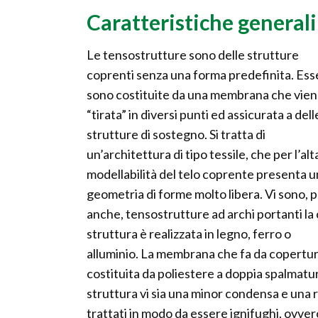
Caratteristiche generali
Le tensostrutture sono delle strutture
coprenti senza una forma predefinita. Ess
sono costituite da una membrana che vie
“tirata” in diversi punti ed assicurata a dell
strutture di sostegno. Si tratta di
un’architettura di tipo tessile, che per l’alt
modellabilità del telo coprente presenta 
geometria di forme molto libera. Vi sono, 
anche, tensostrutture ad archi portanti la 
struttura è realizzata in legno, ferro o
alluminio. La membrana che fa da copertur
costituita da poliestere a doppia spalmatur
struttura vi sia una minor condensa e una
trattati in modo da essere ignifughi, ovvero