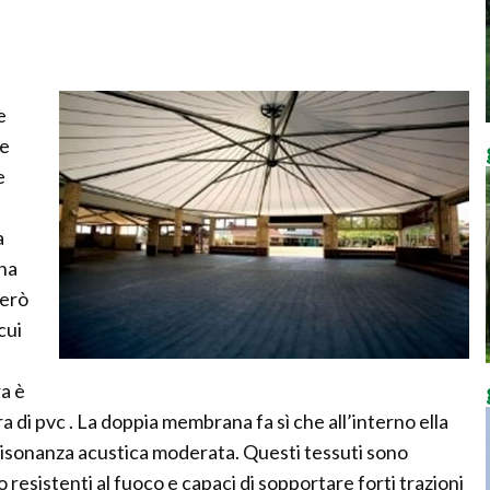
e
ne
e
a
una
però
cui
a è
a di pvc . La doppia membrana fa sì che all’interno ella
 risonanza acustica moderata. Questi tessuti sono
 resistenti al fuoco e capaci di sopportare forti trazioni