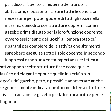
paradiso all’aperto, all’esterno della propria
abitazione, si possono ricreare tutte le condizioni
necessarie per poter godere di tutti gli spazi nella
massima comodità così strutture coprenti come i
gazebo prima di tutto per la loro funzione coprente,
ovvero essi creano dei luoghi all’ombra sotto cui
ripararsi per compiere delle attività che altrimenti
sarebbero eseguite sotto il solo cocente, in secondo
luogo essi danno una certa importanza estetica a
ivati vengono scelte strutture fisse come quelle
 classico ed elegante oppure quelle in acciaio o in
tegoria dei gazebo, però, è possibile annoverare anche
iene generalmente indicata con il nome di tensostrutture.
iva al tradizionale gazebo per la loro praticità e per le
stinguono.