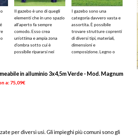
to
Il gazebo è uno di quegli
I gazebo sono una
elementi che in uno spazio
categoria davvero vasta e
hé
all’aperto fa sempre
assortita. È possibile
re
comodo. Esso crea
trovare strutture coprenti
to
un’ottima e ampia zona
di diversi tipi, materiali,
d’ombra sotto cui è
dimensioni e
possibile ripararsi nei
composizione. Legno o
giorni in cui il sole cocente
ferro per le strutture fisse
dei mesi es...
e plastica e a...
meabile in alluminio 3x4,5m Verde - Mod. Magnum
n a: 75,09€
ate per diversi usi. Gli impieghi più comuni sono gli