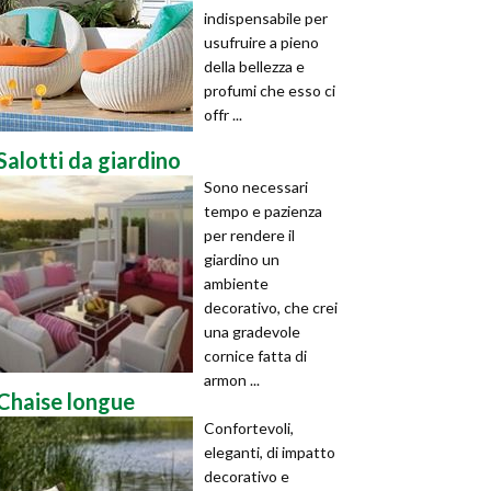
indispensabile per
usufruire a pieno
della bellezza e
profumi che esso ci
offr ...
Salotti da giardino
Sono necessari
tempo e pazienza
per rendere il
giardino un
ambiente
decorativo, che crei
una gradevole
cornice fatta di
armon ...
Chaise longue
Confortevoli,
eleganti, di impatto
decorativo e