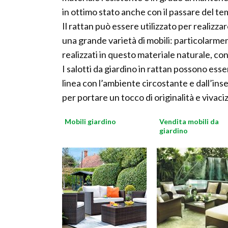
in ottimo stato anche con il passare del te
Il rattan può essere utilizzato per realizza
una grande varietà di mobili: particolarmen
realizzati in questo materiale naturale, con
I salotti da giardino in rattan possono ess
linea con l’ambiente circostante e dall’ins
per portare un tocco di originalità e vivaciz
Mobili giardino
Vendita mobili da
giardino