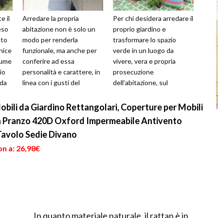
e il
Arredare la propria
Per chi desidera arredare il
eso
abitazione non è solo un
proprio giardino e
nto
modo per renderla
trasformare lo spazio
nice
funzionale, ma anche per
verde in un luogo da
sume
conferire ad essa
vivere, vera e propria
io
personalità e carattere, in
prosecuzione
 da
linea con i gusti del
dell’abitazione, sul
proprietario, che la
mercato sono disponibili
renderà unica. Stessa f...
infiniti modelli di salotti...
bili da Giardino Rettangolari, Coperture per Mobili
da Pranzo 420D Oxford Impermeabile Antivento
Tavolo Sedie Divano
n a: 26,98€
In quanto materiale naturale, il rattan è in