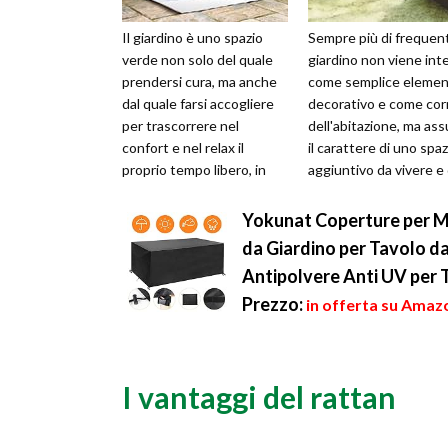
Il giardino è uno spazio
Sempre più di frequent
verde non solo del quale
giardino non viene int
prendersi cura, ma anche
come semplice eleme
dal quale farsi accogliere
decorativo e come cor
per trascorrere nel
dell'abitazione, ma as
confort e nel relax il
il carattere di uno spaz
proprio tempo libero, in
aggiuntivo da vivere e
una dimensione tranquilla
sfruttare al megli...
e ri...
Yokunat Coperture per Mo
da Giardino per Tavolo 
Antipolvere Anti UV per 
Prezzo:
in offerta su Amazo
I vantaggi del rattan