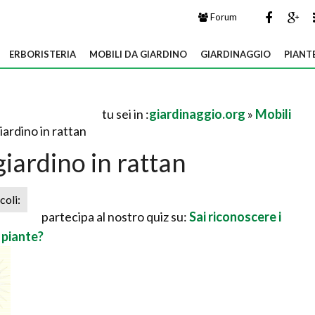
Forum
ERBORISTERIA
MOBILI DA GIARDINO
GIARDINAGGIO
PIANT
tu sei in :
giardinaggio.org
»
Mobili
iardino in rattan
giardino in rattan
icoli:
partecipa al nostro quiz su:
Sai riconoscere i
e piante?