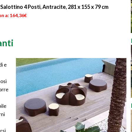
Salottino 4 Posti, Antracite, 281 x 155 x 79 cm
on a: 164,36€
anti
di e
osi
corre
ile
rni
rsi