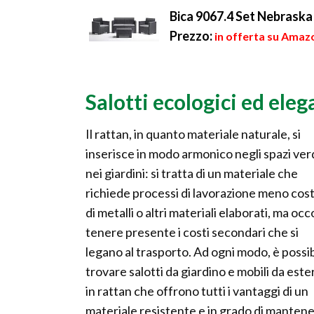
Bica 9067.4 Set Nebraska 
Prezzo:
in offerta su Amaz
Salotti ecologici ed eleg
Il rattan, in quanto materiale naturale, si
inserisce in modo armonico negli spazi ver
nei giardini: si tratta di un materiale che
richiede processi di lavorazione meno cost
di metalli o altri materiali elaborati, ma oc
tenere presente i costi secondari che si
legano al trasporto. Ad ogni modo, è possib
trovare salotti da giardino e mobili da este
in rattan che offrono tutti i vantaggi di un
materiale resistente e in grado di mantene