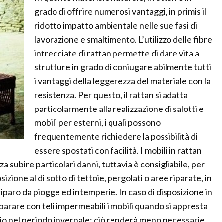
grado di offrire numerosi vantaggi, in primis il
ridotto impatto ambientale nelle sue fasi di
lavorazione e smaltimento. L’utilizzo delle fibre
intrecciate di rattan permette di dare vita a
strutture in grado di coniugare abilmente tutti
i vantaggi della leggerezza del materiale con la
resistenza. Per questo, il rattan si adatta
particolarmente alla realizzazione di salotti e
mobili per esterni, i quali possono
frequentemente richiedere la possibilità di
essere spostati con facilità. I mobili in rattan
a subire particolari danni, tuttavia è consigliabile, per
izione al di sotto di tettoie, pergolati o aree riparate, in
riparo da piogge ed intemperie. In caso di disposizione in
iparare con teli impermeabili i mobili quando si appresta
pio nel periodo invernale: ciò renderà meno necessarie