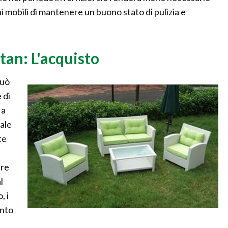
i mobili di mantenere un buono stato di pulizia e
tan: L'acquisto
può
 di
 a
iale
te
ure
l
, i
anto