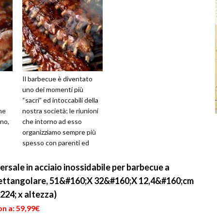
Il barbecue è diventato
uno dei momenti più
“sacri” ed intoccabili della
he
nostra società; le riunioni
ano,
che intorno ad esso
organizziamo sempre più
spesso con parenti ed
la
amici sono tra i momenti
 dei
migliori...
ersale in acciaio inossidabile per barbecue a
i, rettangolare, 51&#160;X 32&#160;X 12,4&#160;cm
224; x altezza)
n a: 59,99€