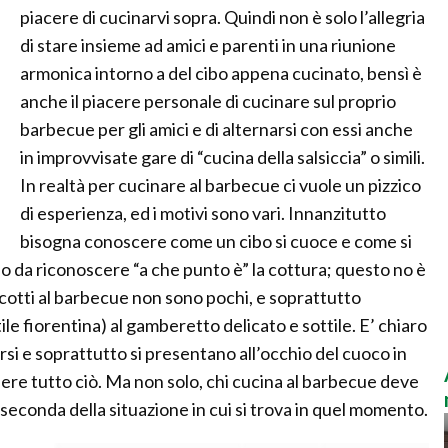
piacere di cucinarvi sopra. Quindi non è solo l’allegria
di stare insieme ad amici e parenti in una riunione
armonica intorno a del cibo appena cucinato, bensì è
anche il piacere personale di cucinare sul proprio
barbecue per gli amici e di alternarsi con essi anche
in improvvisate gare di “cucina della salsiccia” o simili.
In realtà per cucinare al barbecue ci vuole un pizzico
di esperienza, ed i motivi sono vari. Innanzitutto
bisogna conoscere come un cibo si cuoce e come si
do da riconoscere “a che punto è” la cottura; questo no è
 cotti al barbecue non sono pochi, e soprattutto
le fiorentina) al gamberetto delicato e sottile. E’ chiaro
rsi e soprattutto si presentano all’occhio del cuoco in
dere tutto ciò. Ma non solo, chi cucina al barbecue deve
seconda della situazione in cui si trova in quel momento.