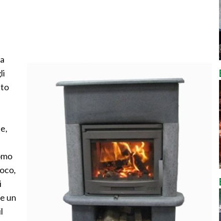
ha
li
ato
he,
e
uomo
uoco,
i
re un
l