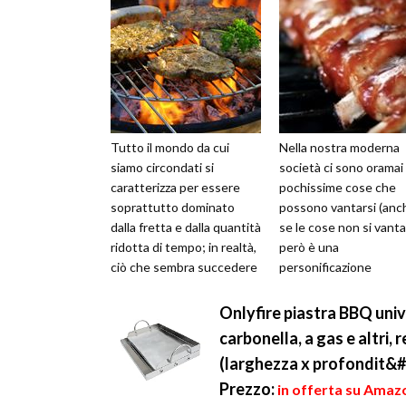
Tutto il mondo da cui
Nella nostra moderna
siamo circondati si
società ci sono oramai
caratterizza per essere
pochissime cose che
soprattutto dominato
possono vantarsi (anc
dalla fretta e dalla quantità
se le cose non si vant
ridotta di tempo; in realtà,
però è una
ciò che sembra succedere
personificazione
è il fatto che ormai
necessaria ad esporre 
abbiamo ...
questione nel migliore
Onlyfire piastra BBQ univ
modi)...
carbonella, a gas e altr
(larghezza x profondit&#
Prezzo:
in offerta su Amazo