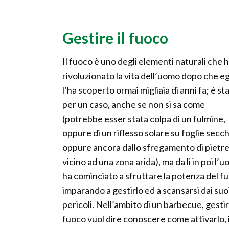
Gestire il fuoco
Il fuoco è uno degli elementi naturali che 
rivoluzionato la vita dell’uomo dopo che eg
l’ha scoperto ormai migliaia di anni fa; è st
per un caso, anche se non si sa come
(potrebbe esser stata colpa di un fulmine,
oppure di un riflesso solare su foglie secc
oppure ancora dallo sfregamento di pietr
vicino ad una zona arida), ma da lì in poi l’
ha cominciato a sfruttare la potenza del f
imparando a gestirlo ed a scansarsi dai suo
pericoli. Nell’ambito di un barbecue, gesti
fuoco vuol dire conoscere come attivarlo, i