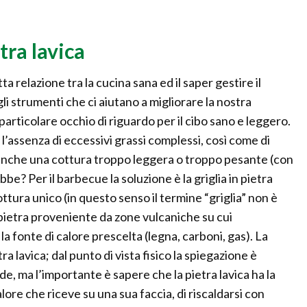
tra lavica
 relazione tra la cucina sana ed il saper gestire il
i strumenti che ci aiutano a migliorare la nostra
particolare occhio di riguardo per il cibo sano e leggero.
 l’assenza di eccessivi grassi complessi, così come di
 anche una cottura troppo leggera o troppo pesante (con
be? Per il barbecue la soluzione è la griglia in pietra
ttura unico (in questo senso il termine “griglia” non è
 pietra proveniente da zone vulcaniche su cui
 la fonte di calore prescelta (legna, carboni, gas). La
a lavica; dal punto di vista fisico la spiegazione è
e, ma l’importante è sapere che la pietra lavica ha la
ore che riceve su una sua faccia, di riscaldarsi con