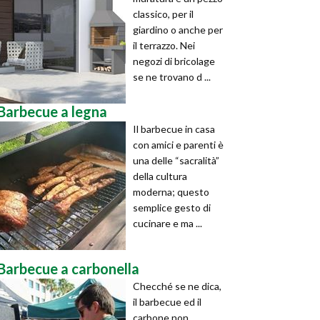
classico, per il
giardino o anche per
il terrazzo. Nei
negozi di bricolage
se ne trovano d ...
Barbecue a legna
Il barbecue in casa
con amici e parenti è
una delle “sacralità”
della cultura
moderna; questo
semplice gesto di
cucinare e ma ...
Barbecue a carbonella
Checché se ne dica,
il barbecue ed il
carbone non