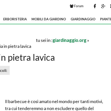
Forum
ERBORISTERIA
MOBILI DA GIARDINO
GIARDINAGGIO
PIANT
tu sei in :
giardinaggio.org
»
ia in pietra lavica
in pietra lavica
icoli:
Il barbecue è così amato nel mondo per tanti motivi,
tra cui tenderemmo a non escludere quello del