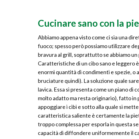
Cucinare sano con la pie
Abbiamo appena visto come ci sia una diretta
fuoco; spesso però possiamo utilizzare degl
bravura al grill, soprattutto se abbiamo un 
Caratteristiche di un cibo sano e leggero è
enormi quantità di condimenti e spezie, o
bruciature quindi). La soluzione quale sareb
lavica. Essa si presenta come un piano di co
molto adatto ma resta originario), fatto in
appoggiare i cibi e sotto alla quale si mette
caratteristica saliente è certamente la pietr
troppo complessa per esporla in questa sed
capacità di diffondere uniformemente il cal