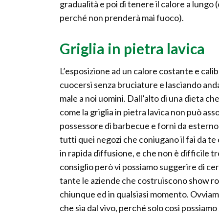
gradualità e poi di tenere il calore a lung
perché non prenderà mai fuoco).
Griglia in pietra lavica
L’esposizione ad un calore costante e calibr
cuocersi senza bruciature e lasciando anda
male a noi uomini. Dall’alto di una dieta ch
come la griglia in pietra lavica non può a
possessore di barbecue e forni da esterno v
tutti quei negozi che coniugano il fai da t
in rapida diffusione, e che non è difficile
consiglio però vi possiamo suggerire di ce
tante le aziende che costruiscono show roo
chiunque ed in qualsiasi momento. Ovviam
che sia dal vivo, perché solo così possiamo