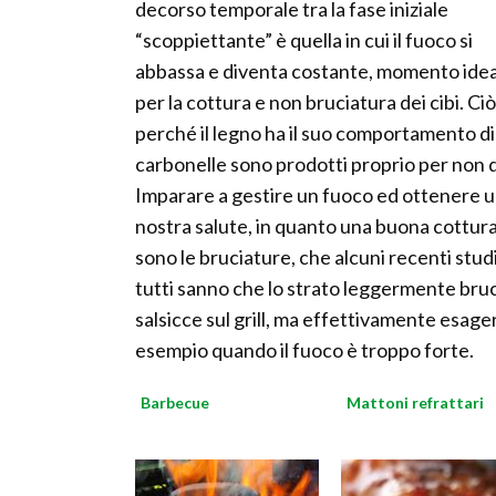
decorso temporale tra la fase iniziale
“scoppiettante” è quella in cui il fuoco si
abbassa e diventa costante, momento ide
per la cottura e non bruciatura dei cibi. Ci
perché il legno ha il suo comportamento d
carbonelle sono prodotti proprio per non d
Imparare a gestire un fuoco ed ottenere u
nostra salute, in quanto una buona cottur
sono le bruciature, che alcuni recenti st
tutti sanno che lo strato leggermente bruc
salsicce sul grill, ma effettivamente esage
esempio quando il fuoco è troppo forte.
Barbecue
Mattoni refrattari