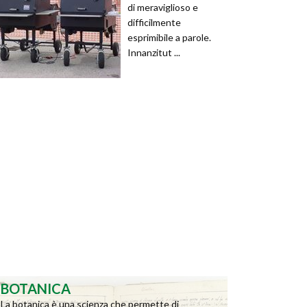
di meraviglioso e
difficilmente
esprimibile a parole.
Innanzitut ...
BOTANICA
La botanica è una scienza che permette di