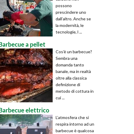
possono
prescindere uno
dall’altro. Anche se
la modernità, le
tecnologie, l ...
Barbecue a pellet
Cos’è un barbecue?
Sembra una
domanda tanto
banale, ma in realtà
oltre alla classica
definizione di
metodo di cottura in
cui ...
Barbecue elettrico
L’atmosfera che si
respira intorno ad un
barbecue è qualcosa