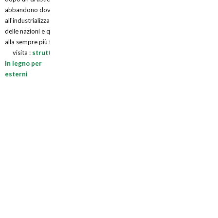
abbandono dovuto
all'industrializzazione
delle nazioni e quindi
alla sempre più f
visita :
strutture
in legno per
esterni