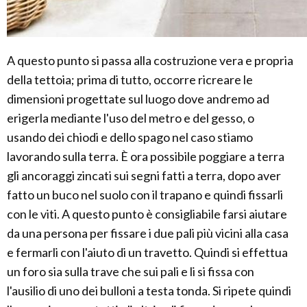
A questo punto si passa alla costruzione vera e propria
della tettoia; prima di tutto, occorre ricreare le
dimensioni progettate sul luogo dove andremo ad
erigerla mediante l'uso del metro e del gesso, o
usando dei chiodi e dello spago nel caso stiamo
lavorando sulla terra. È ora possibile poggiare a terra
gli ancoraggi zincati sui segni fatti a terra, dopo aver
fatto un buco nel suolo con il trapano e quindi fissarli
con le viti. A questo punto è consigliabile farsi aiutare
da una persona per fissare i due pali più vicini alla casa
e fermarli con l'aiuto di un travetto. Quindi si effettua
un foro sia sulla trave che sui pali e li si fissa con
l'ausilio di uno dei bulloni a testa tonda. Si ripete quindi