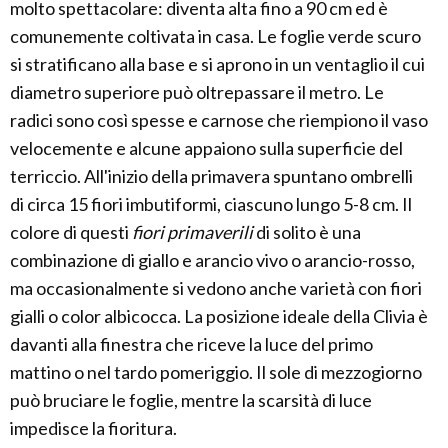
molto spettacolare: diventa alta fino a 90 cm ed è
comunemente coltivata in casa. Le foglie verde scuro
si stratificano alla base e si aprono in un ventaglio il cui
diametro superiore può oltrepassare il metro. Le
radici sono così spesse e carnose che riempiono il vaso
velocemente e alcune appaiono sulla superficie del
terriccio. All'inizio della primavera spuntano ombrelli
di circa 15 fiori imbutiformi, ciascuno lungo 5-8 cm. Il
colore di questi
fiori primaverili
di solito è una
combinazione di giallo e arancio vivo o arancio-rosso,
ma occasionalmente si vedono anche varietà con fiori
gialli o color albicocca. La posizione ideale della Clivia è
davanti alla finestra che riceve la luce del primo
mattino o nel tardo pomeriggio. Il sole di mezzogiorno
può bruciare le foglie, mentre la scarsità di luce
impedisce la fioritura.