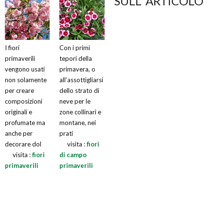
SULL' ARTICOLO
I fiori
Con i primi
primaverili
tepori della
vengono usati
primavera, o
non solamente
all’assottigliarsi
per creare
dello strato di
composizioni
neve per le
originali e
zone collinari e
profumate ma
montane, nei
anche per
prati
decorare dol
visita :
fiori
visita :
fiori
di campo
primaverili
primaverili