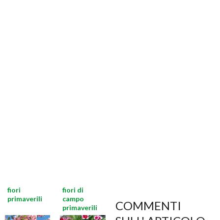
fiori
fiori di
primaverili
campo
COMMENTI
primaverili