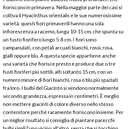
fioriscono in primavera. Nella maggior parte dei casi si
coltiva il Hyacinthus orientalis e le sue numerosissime
varietà: questi fiori primaverili hanno una sola
infiorescenza a racemo, lunga 10-15 cm, che spunta su
un fusto fiorifero lungo 5-8 cm. I fiori sono
campanulati, con petali arcuati bianchi, rossi, rosa,
gialli oppure blu. A questa specie appartiene anche
una varietà che fiorisce presto e produce due o tre
fusti fioriferi più sottili, alti soltanto 15 cm, con un
numero minore di fiori bianchi, rosa o blu più spaziati
fra loro. I bulbi del Giacinto si vendono normalmente
secondo grandezza, espressa in centimetri. È meglio
non mettere giacinti di colore diverso nello stesso
contenitore perché raramente fioriscono insieme. Per
un miglior risultato si consiglia di piantare parecchi
bulbi simili l'uno vicino all'altro, senza che si tocchino,