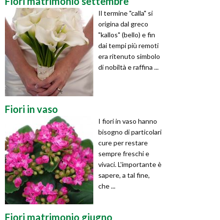
Fiori matrimonio settembre
Il termine "calla" si
origina dal greco
"kallos" (bello) e fin
dai tempi più remoti
era ritenuto simbolo
di nobiltà e raffina ...
Fiori in vaso
I fiori in vaso hanno
bisogno di particolari
cure per restare
sempre freschi e
vivaci. L'importante è
sapere, a tal fine,
che ...
Fiori matrimonio giugno