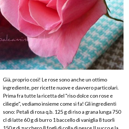
Già, proprio così! Le rose sono anche un ottimo
ingrediente, per ricette nuove e davvero particolari.
Prima fra tutte la ricetta del "riso dolce con rose e
ciliegie", vediamo insieme come si fa! Gli ingredienti
sono: Petali di rosa q.b. 125 g di riso a grana lunga 750
cl di latte 60 g di burro 1 baccello di vaniglia 8 tuorli
150 g di zucchero 8 fogli di colla di pesce Il succo e la