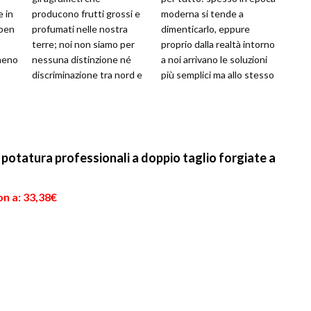
e in
producono frutti grossi e
moderna si tende a
 ben
profumati nelle nostra
dimenticarlo, eppure
terre; noi non siamo per
proprio dalla realtà intorno
lmeno
nessuna distinzione né
a noi arrivano le soluzioni
discriminazione tra nord e
più semplici ma allo stesso
sud, però c’è da dire che
tempo più efficaci ai...
quest...
 potatura professionali a doppio taglio forgiate a
n a: 33,38€