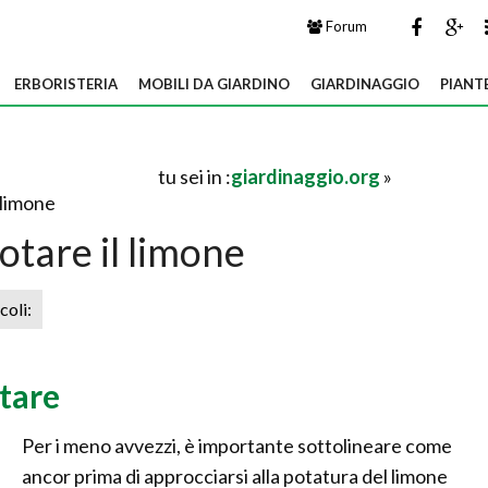
Forum
ERBORISTERIA
MOBILI DA GIARDINO
GIARDINAGGIO
PIANT
tu sei in :
giardinaggio.org
»
 limone
tare il limone
icoli:
otare
Per i meno avvezzi, è importante sottolineare come
ancor prima di approcciarsi alla potatura del limone