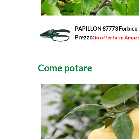
PAPILLON 87773 Forbice 
Prezzo:
in offerta su Amazo
Come potare