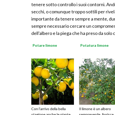
tenere sotto controllo i suoi contorni. Andr
secchi, o comunque troppo sottili per rivela
importante da tenere sempre a mente, duran
sempre necessario cercare un compromess
dell'albero e la piega che ha preso da solo
Potare limone
Potatura limone
Con l'arrivo della bella
Il limone è un albero
stagione anche le piante
sempreverde, fiorisce