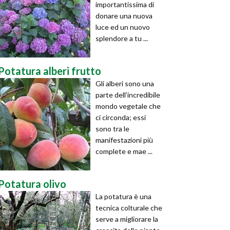
importantissima di
donare una nuova
luce ed un nuovo
splendore a tu ...
Potatura alberi frutto
Gli alberi sono una
parte dell’incredibile
mondo vegetale che
ci circonda; essi
sono tra le
manifestazioni più
complete e mae ...
Potatura olivo
La potatura è una
tecnica colturale che
serve a migliorare la