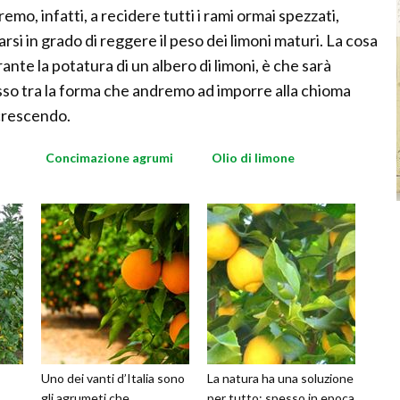
emo, infatti, a recidere tutti i rami ormai spezzati,
rsi in grado di reggere il peso dei limoni maturi. La cosa
te la potatura di un albero di limoni, è che sarà
o tra la forma che andremo ad imporre alla chioma
 crescendo.
Concimazione agrumi
Olio di limone
Uno dei vanti d’Italia sono
La natura ha una soluzione
gli agrumeti che
per tutto: spesso in epoca