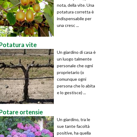
nota, della vite. Una
potatura corretta è
indispensabile per
una cresc ...
Potatura vite
Un giardino di casa è
un luogo talmente
personale che ogni
proprietario (o
comunque ogni
persona che lo abita
e lo gestisce) ...
Potare ortensie
Un giardino, tra le
sue tante facoltà
positive, ha quella