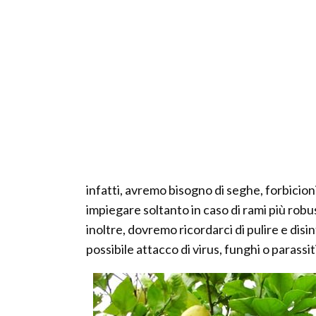
infatti, avremo bisogno di seghe, forbicion
impiegare soltanto in caso di rami più robus
inoltre, dovremo ricordarci di pulire e disi
possibile attacco di virus, funghi o parassiti