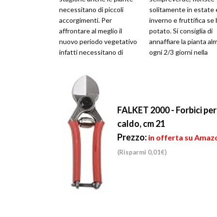
necessitano di piccoli
solitamente in estate 
accorgimenti. Per
inverno e fruttifica se
affrontare al meglio il
potato. Si consiglia di
nuovo periodo vegetativo
annaffiare la pianta a
infatti necessitano di
ogni 2/3 giorni nella
sfoltimenti. In questo
stagione estiva e con
modo la pianta...
meno ...
FALKET 2000 - Forbici per
caldo, cm 21
Prezzo:
in offerta su Amazo
(Risparmi 0,01€)