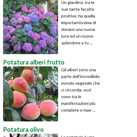
Un giardino, tra le
sue tante facoltà
positive, ha quella
importantissima di
donare una nuova
luce ed un nuovo
splendore a tu ...
Potatura alberi frutto
Gli alberi sono una
parte dell’incredibile
mondo vegetale che
ci circonda; essi
sono tra le
manifestazioni più
complete e mae ...
Potatura olivo
La potatura è una