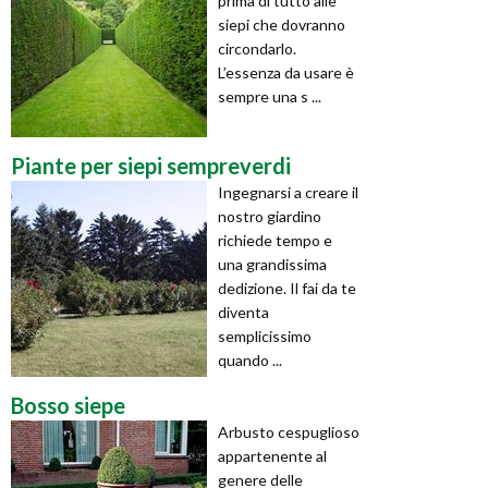
prima di tutto alle
siepi che dovranno
circondarlo.
L’essenza da usare è
sempre una s ...
Piante per siepi sempreverdi
Ingegnarsi a creare il
nostro giardino
richiede tempo e
una grandissima
dedizione. Il fai da te
diventa
semplicissimo
quando ...
Bosso siepe
Arbusto cespuglioso
appartenente al
genere delle