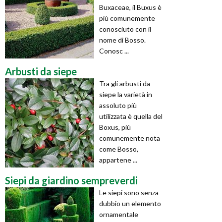
Buxaceae, il Buxus è
più comunemente
conosciuto con il
nome di Bosso.
Conosc ...
Arbusti da siepe
Tra gli arbusti da
siepe la varietà in
assoluto più
utilizzata è quella del
Boxus, più
comunemente nota
come Bosso,
appartene ...
Siepi da giardino sempreverdi
Le siepi sono senza
dubbio un elemento
ornamentale