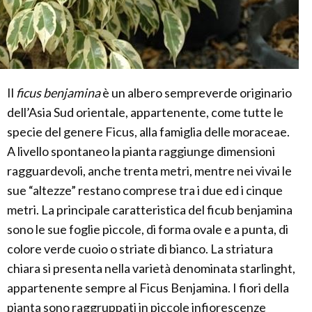
Il
ficus benjamina
è un albero sempreverde originario
dell’Asia Sud orientale, appartenente, come tutte le
specie del genere Ficus, alla famiglia delle moraceae.
A livello spontaneo la pianta raggiunge dimensioni
ragguardevoli, anche trenta metri, mentre nei vivai le
sue “altezze” restano comprese tra i due ed i cinque
metri. La principale caratteristica del ficub benjamina
sono le sue foglie piccole, di forma ovale e a punta, di
colore verde cuoio o striate di bianco. La striatura
chiara si presenta nella varietà denominata starlinght,
appartenente sempre al Ficus Benjamina. I fiori della
pianta sono raggruppati in piccole infiorescenze