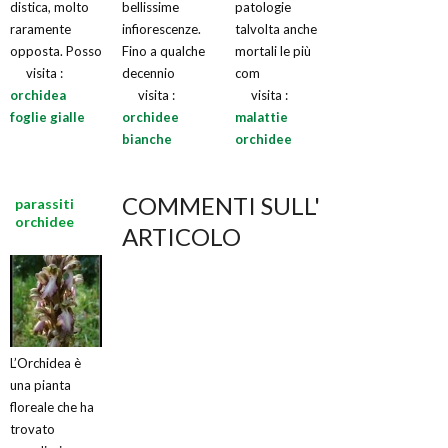
distica, molto
bellissime
patologie
raramente
infiorescenze.
talvolta anche
opposta. Posso
Fino a qualche
mortali le più
visita :
decennio
com
orchidea
visita :
visita :
foglie gialle
orchidee
malattie
bianche
orchidee
COMMENTI SULL'
parassiti
orchidee
ARTICOLO
L’Orchidea è
una pianta
floreale che ha
trovato