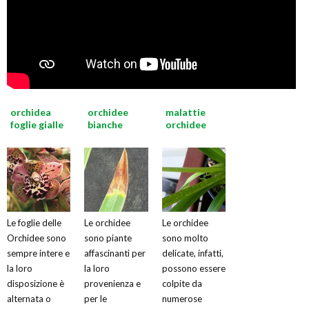
orchidea
orchidee
malattie
foglie gialle
bianche
orchidee
Le foglie delle
Le orchidee
Le orchidee
Orchidee sono
sono piante
sono molto
sempre intere e
affascinanti per
delicate, infatti,
la loro
la loro
possono essere
disposizione è
provenienza e
colpite da
alternata o
per le
numerose