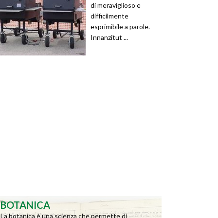
di meraviglioso e
difficilmente
esprimibile a parole.
Innanzitut ...
BOTANICA
La botanica è una scienza che permette di