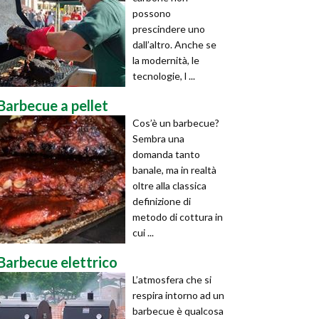
possono
prescindere uno
dall’altro. Anche se
la modernità, le
tecnologie, l ...
Barbecue a pellet
Cos’è un barbecue?
Sembra una
domanda tanto
banale, ma in realtà
oltre alla classica
definizione di
metodo di cottura in
cui ...
Barbecue elettrico
L’atmosfera che si
respira intorno ad un
barbecue è qualcosa