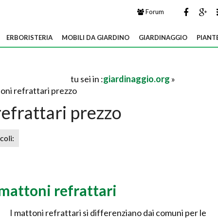
Forum
ERBORISTERIA
MOBILI DA GIARDINO
GIARDINAGGIO
PIANT
tu sei in :
giardinaggio.org
»
oni refrattari prezzo
efrattari prezzo
icoli:
 mattoni refrattari
I mattoni refrattari si differenziano dai comuni per le