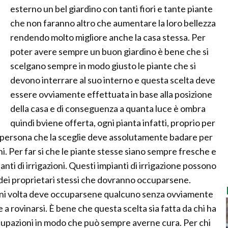
esterno un bel giardino con tanti fiori e tante piante
che non faranno altro che aumentare la loro bellezza
rendendo molto migliore anche la casa stessa. Per
poter avere sempre un buon giardino è bene che si
scelgano sempre in modo giusto le piante che si
devono interrare al suo interno e questa scelta deve
essere ovviamente effettuata in base alla posizione
della casa e di conseguenza a quanta luce è ombra
quindi bviene offerta, ogni pianta infatti, proprio per
 la persona che la sceglie deve assolutamente badare per
ni. Per far si che le piante stesse siano sempre fresche e
nti di irrigazioni. Questi impianti di irrigazione possono
e dei proprietari stessi che dovranno occuparsene.
ogni volta deve occuparsene qualcuno senza ovviamente
a rovinarsi. È bene che questa scelta sia fatta da chi ha
cupazioni in modo che può sempre averne cura. Per chi