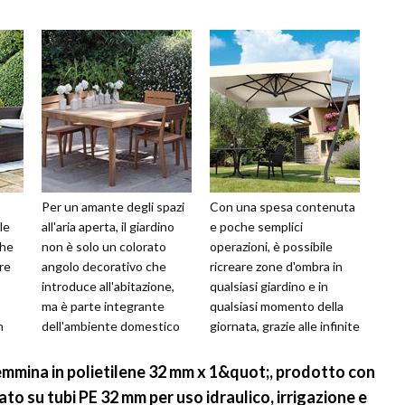
o
Per un amante degli spazi
Con una spesa contenuta
le
all'aria aperta, il giardino
e poche semplici
che
non è solo un colorato
operazioni, è possibile
ere
angolo decorativo che
ricreare zone d'ombra in
introduce all'abitazione,
qualsiasi giardino e in
ma è parte integrante
qualsiasi momento della
n
dell'ambiente domestico
giornata, grazie alle infinite
lla
nel quale vivere la propria
varietà di ombrelloni
...
presenti ...
emmina in polietilene 32 mm x 1&quot;, prodotto con
to su tubi PE 32 mm per uso idraulico, irrigazione e