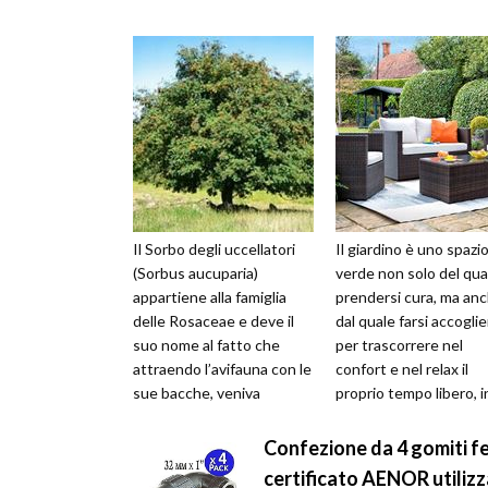
Il Sorbo degli uccellatori
Il giardino è uno spazi
(Sorbus aucuparia)
verde non solo del qua
appartiene alla famiglia
prendersi cura, ma an
delle Rosaceae e deve il
dal quale farsi accogli
suo nome al fatto che
per trascorrere nel
attraendo l’avifauna con le
confort e nel relax il
sue bacche, veniva
proprio tempo libero, i
piantato vicino agli
una dimensione tranqui
impianti per l...
e ri...
Confezione da 4 gomiti f
certificato AENOR utilizza