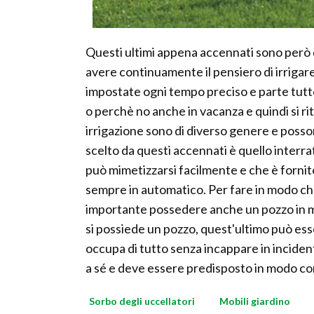
Questi ultimi appena accennati sono però 
avere continuamente il pensiero di irrigare
impostate ogni tempo preciso e parte tutt
o perchè no anche in vacanza e quindi si ri
irrigazione sono di diverso genere e posson
scelto da questi accennati è quello interrat
può mimetizzarsi facilmente e che è fornit
sempre in automatico. Per fare in modo c
importante possedere anche un pozzo in m
si possiede un pozzo, quest'ultimo può ess
occupa di tutto senza incappare in inciden
a sé e deve essere predisposto in modo corr
Sorbo degli uccellatori
Mobili giardino