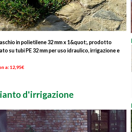
schio in polietilene 32 mm x 1&quot;, prodotto
to su tubi PE 32 mm per uso idraulico, irrigazione e
n a: 12,95€
ianto d'irrigazione