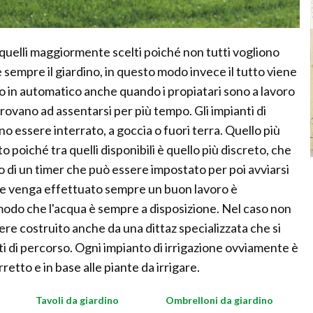
quelli maggiormente scelti poiché non tutti vogliono
 sempre il giardino, in questo modo invece il tutto viene
o in automatico anche quando i propiatari sono a lavoro
trovano ad assentarsi per più tempo. Gli impianti di
o essere interrato, a goccia o fuori terra. Quello più
o poiché tra quelli disponibili è quello più discreto, che
o di un timer che può essere impostato per poi avviarsi
he venga effettuato sempre un buon lavoro è
odo che l'acqua è sempre a disposizione. Nel caso non
ere costruito anche da una dittaz specializzata che si
ti di percorso. Ogni impianto di irrigazione ovviamente è
etto e in base alle piante da irrigare.
Tavoli da giardino
Ombrelloni da giardino