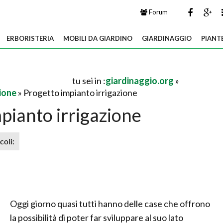
Forum
ERBORISTERIA
MOBILI DA GIARDINO
GIARDINAGGIO
PIANT
tu sei in :
giardinaggio.org
»
zione
» Progetto impianto irrigazione
pianto irrigazione
icoli:
Oggi giorno quasi tutti hanno delle case che offrono
la possibilità di poter far sviluppare al suo lato