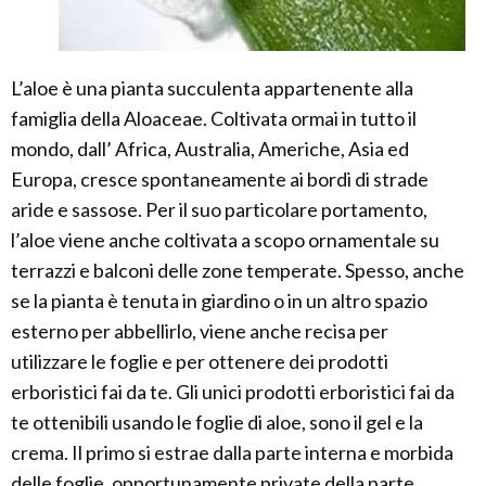
L’aloe è una pianta succulenta appartenente alla
famiglia della Aloaceae. Coltivata ormai in tutto il
mondo, dall’ Africa, Australia, Americhe, Asia ed
Europa, cresce spontaneamente ai bordi di strade
aride e sassose. Per il suo particolare portamento,
l’aloe viene anche coltivata a scopo ornamentale su
terrazzi e balconi delle zone temperate. Spesso, anche
se la pianta è tenuta in giardino o in un altro spazio
esterno per abbellirlo, viene anche recisa per
utilizzare le foglie e per ottenere dei prodotti
erboristici fai da te. Gli unici prodotti erboristici fai da
te ottenibili usando le foglie di aloe, sono il gel e la
crema. Il primo si estrae dalla parte interna e morbida
delle foglie, opportunamente private della parte