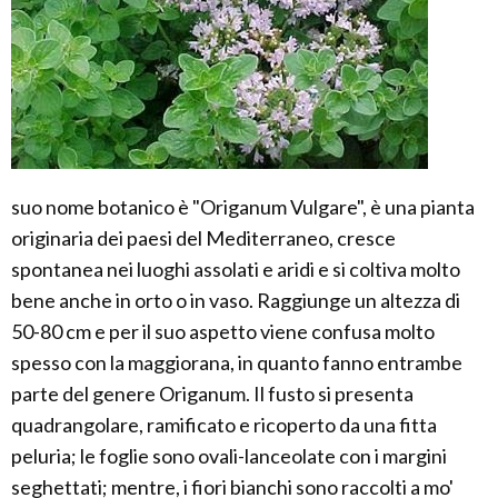
suo nome botanico è "Origanum Vulgare", è una pianta
originaria dei paesi del Mediterraneo, cresce
spontanea nei luoghi assolati e aridi e si coltiva molto
bene anche in orto o in vaso. Raggiunge un altezza di
50-80 cm e per il suo aspetto viene confusa molto
spesso con la maggiorana, in quanto fanno entrambe
parte del genere Origanum. Il fusto si presenta
quadrangolare, ramificato e ricoperto da una fitta
peluria; le foglie sono ovali-lanceolate con i margini
seghettati; mentre, i fiori bianchi sono raccolti a mo'