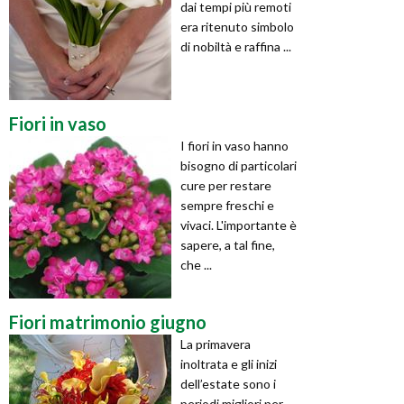
dai tempi più remoti
era ritenuto simbolo
di nobiltà e raffina ...
Fiori in vaso
I fiori in vaso hanno
bisogno di particolari
cure per restare
sempre freschi e
vivaci. L'importante è
sapere, a tal fine,
che ...
Fiori matrimonio giugno
La primavera
inoltrata e gli inizi
dell’estate sono i
periodi migliori per