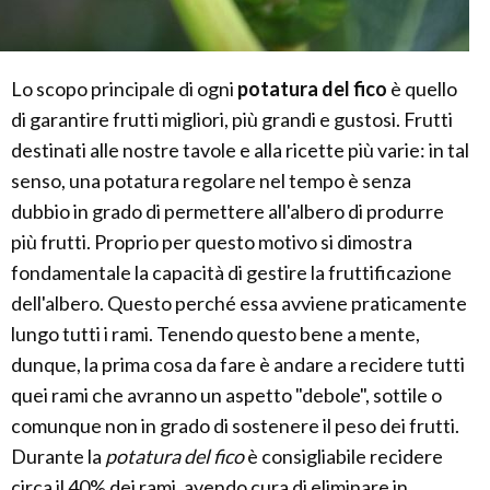
Lo scopo principale di ogni
potatura del fico
è quello
di garantire frutti migliori, più grandi e gustosi. Frutti
destinati alle nostre tavole e alla ricette più varie: in tal
senso, una potatura regolare nel tempo è senza
dubbio in grado di permettere all'albero di produrre
più frutti. Proprio per questo motivo si dimostra
fondamentale la capacità di gestire la fruttificazione
dell'albero. Questo perché essa avviene praticamente
lungo tutti i rami. Tenendo questo bene a mente,
dunque, la prima cosa da fare è andare a recidere tutti
quei rami che avranno un aspetto "debole", sottile o
comunque non in grado di sostenere il peso dei frutti.
Durante la
potatura del fico
è consigliabile recidere
circa il 40% dei rami, avendo cura di eliminare in