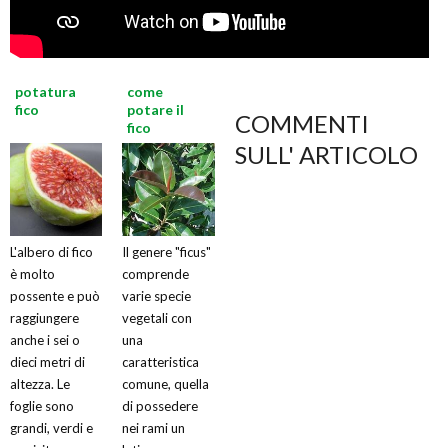
potatura
come
fico
potare il
COMMENTI
fico
SULL' ARTICOLO
L'albero di fico
Il genere "ficus"
è molto
comprende
possente e può
varie specie
raggiungere
vegetali con
anche i sei o
una
dieci metri di
caratteristica
altezza. Le
comune, quella
foglie sono
di possedere
grandi, verdi e
nei rami un