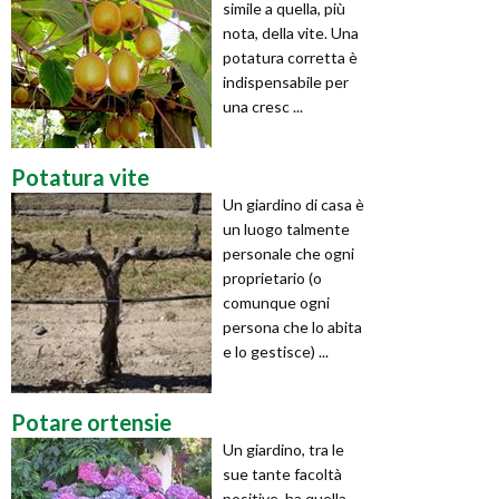
simile a quella, più
nota, della vite. Una
potatura corretta è
indispensabile per
una cresc ...
Potatura vite
Un giardino di casa è
un luogo talmente
personale che ogni
proprietario (o
comunque ogni
persona che lo abita
e lo gestisce) ...
Potare ortensie
Un giardino, tra le
sue tante facoltà
positive, ha quella