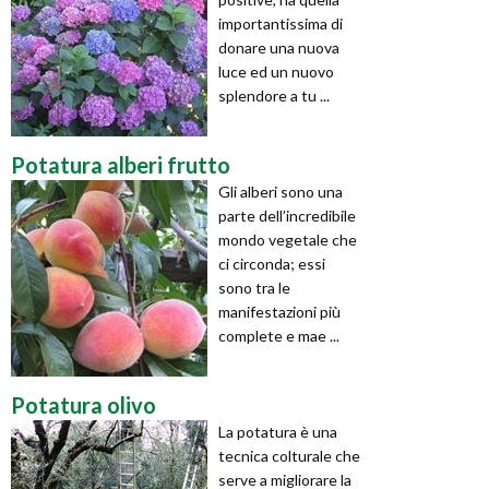
importantissima di
donare una nuova
luce ed un nuovo
splendore a tu ...
Potatura alberi frutto
Gli alberi sono una
parte dell’incredibile
mondo vegetale che
ci circonda; essi
sono tra le
manifestazioni più
complete e mae ...
Potatura olivo
La potatura è una
tecnica colturale che
serve a migliorare la