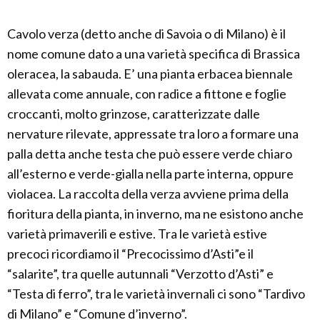
Cavolo verza (detto anche di Savoia o di Milano) è il
nome comune dato a una varietà specifica di Brassica
oleracea, la sabauda. E’ una pianta erbacea biennale
allevata come annuale, con radice a fittone e foglie
croccanti, molto grinzose, caratterizzate dalle
nervature rilevate, appressate tra loro a formare una
palla detta anche testa che può essere verde chiaro
all’esterno e verde-gialla nella parte interna, oppure
violacea. La raccolta della verza avviene prima della
fioritura della pianta, in inverno, ma ne esistono anche
varietà primaverili e estive. Tra le varietà estive
precoci ricordiamo il “Precocissimo d’Asti”e il
“salarite”, tra quelle autunnali “Verzotto d’Asti” e
“Testa di ferro”, tra le varietà invernali ci sono “Tardivo
di Milano” e “Comune d’inverno”.