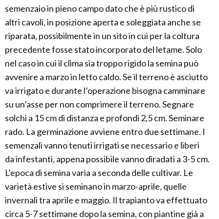
semenzaio in pieno campo dato che è più rustico di
altri cavoli, in posizione aperta e soleggiata anche se
riparata, possibilmente in un sito in cui per la coltura
precedente fosse stato incorporato del letame. Solo
nel caso in cui il clima sia troppo rigido la semina può
avvenire a marzo in letto caldo. Se il terreno è asciutto
va irrigato e durante l’operazione bisogna camminare
su un’asse per non comprimere il terreno. Segnare
solchi a 15 cm di distanza e profondi 2,5 cm. Seminare
rado. La germinazione avviene entro due settimane. I
semenzali vanno tenuti irrigati se necessario e liberi
da infestanti, appena possibile vanno diradati a 3-5 cm.
L’epoca di semina varia a seconda delle cultivar. Le
varietà estive si seminano in marzo-aprile, quelle
invernali tra aprile e maggio. Il trapianto va effettuato
circa 5-7 settimane dopo la semina, con piantine già a