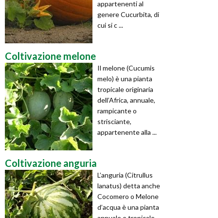
appartenenti al
genere Cucurbita, di
cui si c ...
Coltivazione melone
Il melone (Cucumis
melo) è una pianta
tropicale originaria
dell’Africa, annuale,
rampicante o
strisciante,
appartenente alla ...
Coltivazione anguria
L’anguria (Citrullus
lanatus) detta anche
Cocomero o Melone
d’acqua è una pianta
annuale e tropicale