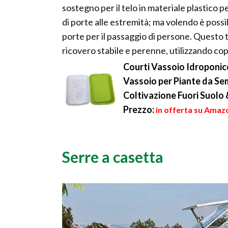
sostegno per il telo in materiale plastico 
di porte alle estremità; ma volendo è poss
porte per il passaggio di persone. Questo 
ricovero stabile e perenne, utilizzando cop
Courti Vassoio Idroponic
Vassoio per Piante da Se
Coltivazione Fuori Suol
Prezzo:
in offerta su Amazo
Serre a casetta