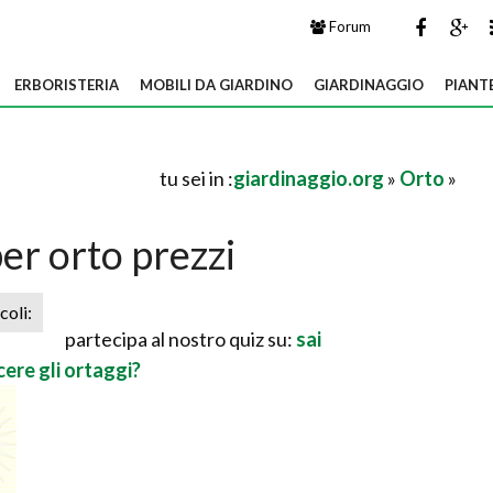
Forum
ERBORISTERIA
MOBILI DA GIARDINO
GIARDINAGGIO
PIANT
tu sei in :
giardinaggio.org
»
Orto
»
er orto prezzi
icoli:
partecipa al nostro quiz su:
sai
ere gli ortaggi?