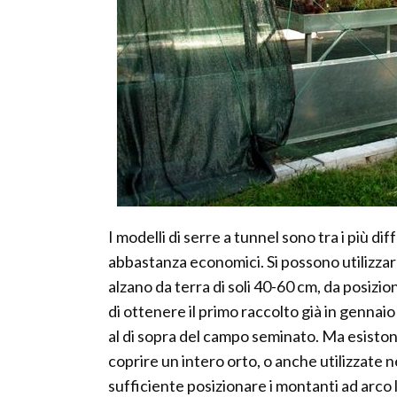
I modelli di serre a tunnel sono tra i più dif
abbastanza economici. Si possono utilizzare
alzano da terra di soli 40-60 cm, da posiz
di ottenere il primo raccolto già in gennaio
al di sopra del campo seminato. Ma esisto
coprire un intero orto, o anche utilizzate n
sufficiente posizionare i montanti ad arco lu