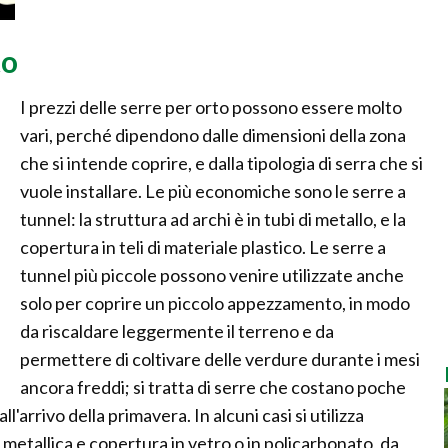
to
I prezzi delle serre per orto possono essere molto
vari, perché dipendono dalle dimensioni della zona
che si intende coprire, e dalla tipologia di serra che si
vuole installare. Le più economiche sono le serre a
tunnel: la struttura ad archi è in tubi di metallo, e la
copertura in teli di materiale plastico. Le serre a
tunnel più piccole possono venire utilizzate anche
solo per coprire un piccolo appezzamento, in modo
da riscaldare leggermente il terreno e da
permettere di coltivare delle verdure durante i mesi
ancora freddi; si tratta di serre che costano poche
'arrivo della primavera. In alcuni casi si utilizza
 metallica e copertura in vetro o in policarbonato, da