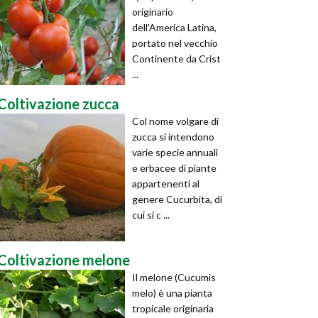
originario
dell'America Latina,
portato nel vecchio
Continente da Crist
...
Coltivazione zucca
Col nome volgare di
zucca si intendono
varie specie annuali
e erbacee di piante
appartenenti al
genere Cucurbita, di
cui si c ...
Coltivazione melone
Il melone (Cucumis
melo) è una pianta
tropicale originaria