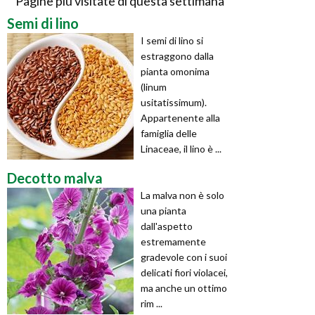
Pagine più visitate di questa settimana
Semi di lino
I semi di lino si
estraggono dalla
pianta omonima
(linum
usitatissimum).
Appartenente alla
famiglia delle
Linaceae, il lino è ...
Decotto malva
La malva non è solo
una pianta
dall'aspetto
estremamente
gradevole con i suoi
delicati fiori violacei,
ma anche un ottimo
rim ...