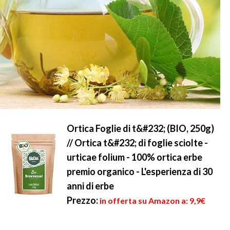
Ortica Foglie di t&#232; (BIO, 250g)
// Ortica t&#232; di foglie sciolte -
urticae folium - 100% ortica erbe
premio organico - L'esperienza di 30
anni di erbe
Prezzo:
in offerta su Amazon a: 9,9€