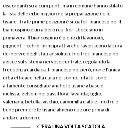
discordanti su alcuni punti, ma in comune hanno stilato
la lista delle erbe migliori nella preparazione delle
tisane. Tra le prime posizioni è situato il biancospino. Il
biancospino è un albero i cui fiori sbocciano in
primavera. Il biancospino è pieno di flavonoidi,
pigmenti ricchi di principi attivi che favoriscono la cura
dei nervi e degli stati ansiolitici. Inoltre il biancospino
agisce sul sistema nervoso centrale, regolando la
frequenza cardiaca. Il biancospino, però, non è l'unica
erba efficace nella cura del sonno. Infatti, sono
altamente consigliate anche le tisane a base di
melissa; gelsomino; passiflora; lavanda; tiglio,
valeriana, betulla, vischio, camomilla e altre. Inoltre è
bene prendere le tisane almeno due ore prima di
andare a dormire.
C'ERA UNA VOLTA SCATOLA