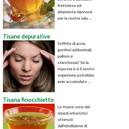
frettolose ed
altamente dannose
per la nostra salu ...
Tisane depurative
Soffrite di acne,
gonfiori addominali,
pallore e
stanchezza? Se la
risposta è sì il vostro
organismo potrebbe
aver accumulato ...
Tisana finocchietto
Le tisane sono dei
rimedi erboristici
ottenuti
dall’ebollizione di