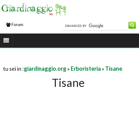
Forum
tu sei in :
giardinaggio.org
»
Erboristeria
»
Tisane
Tisane