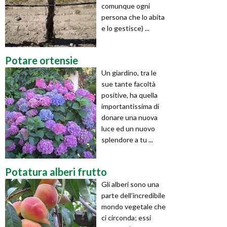
comunque ogni
persona che lo abita
e lo gestisce) ...
Potare ortensie
Un giardino, tra le
sue tante facoltà
positive, ha quella
importantissima di
donare una nuova
luce ed un nuovo
splendore a tu ...
Potatura alberi frutto
Gli alberi sono una
parte dell’incredibile
mondo vegetale che
ci circonda; essi