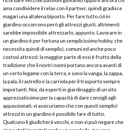
ricordare vecchie passioni giovanili) oppure ancora chi
ama condividere il relax con il partner, quindi gradisce
magari una altalena biposto. Per fare tutto ciò in
giardino occorrono però gli attrezzi giusti, altrimenti
sarebbe impossibile attrezzarlo, appunto. Lavorare in
un giardino è per fortuna un semplicissimo hobby, che
necessita quindi di semplici, comuni ed anche poco
costosi attrezzi; la maggior parte di essi è frutto della
tradizione che il nostri nonni portano ancora avanti di
un certo legame con la terra, e sono la vanga, la zappa,
la pala, il rastrello e la carriola per il trasporto sempre
importanti. Noi, da esperti in giardinaggio di un sito
apprezzatissimo per la capacità di dare consigli agli
appassionati, vi assicuriamo che con questi semplici
attrezzi in un giardino è possibile fare di tutto.
Qualcuno li giudicherà vecchi, e non si può negare che