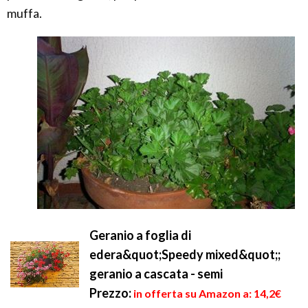
muffa.
Geranio a foglia di
edera&quot;Speedy mixed&quot;;
geranio a cascata - semi
Prezzo:
in offerta su Amazon a: 14,2€