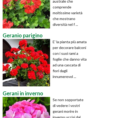
australe che
comprende
moltissime varietà
che mostrano
diversità nel f ...
Geranio parigino
E' la pianta più amata
per decorare balconi
con i suoi rami a
foglie che danno vita
ad una cascata di
fiori dagli
innumerevol ...
Gerani in inverno
Se non sopportate
di vedere i vostri
gerani morire in
inverno uccisi dal