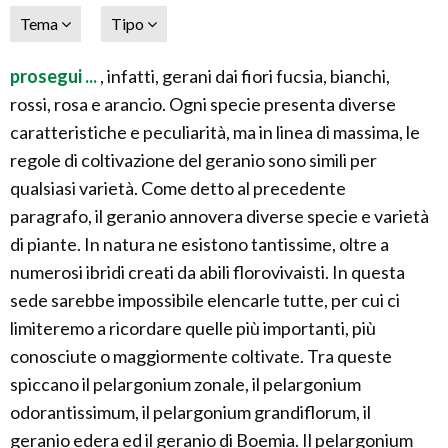
Tema
Tipo
prosegui ...
, infatti, gerani dai fiori fucsia, bianchi,
rossi, rosa e arancio. Ogni specie presenta diverse
caratteristiche e peculiarità, ma in linea di massima, le
regole di coltivazione del geranio sono simili per
qualsiasi varietà. Come detto al precedente
paragrafo, il geranio annovera diverse specie e varietà
di piante. In natura ne esistono tantissime, oltre a
numerosi ibridi creati da abili florovivaisti. In questa
sede sarebbe impossibile elencarle tutte, per cui ci
limiteremo a ricordare quelle più importanti, più
conosciute o maggiormente coltivate. Tra queste
spiccano il pelargonium zonale, il pelargonium
odorantissimum, il pelargonium grandiflorum, il
geranio edera ed il geranio di Boemia. Il pelargonium