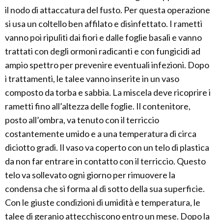
il nodo di attaccatura del fusto. Per questa operazione
si usa un coltello ben affilato e disinfettato. I rametti
vanno poi ripuliti dai fiori e dalle foglie basali e vanno
trattati con degli ormoni radicanti e con fungicidi ad
ampio spettro per prevenire eventuali infezioni. Dopo
i trattamenti, le talee vanno inserite in un vaso
composto da torba e sabbia. La miscela deve ricoprire i
rametti fino all’altezza delle foglie. Il contenitore,
posto all’ombra, va tenuto con il terriccio
costantemente umido e a una temperatura di circa
diciotto gradi. Il vaso va coperto con un telo di plastica
da non far entrare in contatto con il terriccio. Questo
telo va sollevato ogni giorno per rimuovere la
condensa che si forma al di sotto della sua superficie.
Con le giuste condizioni di umidità e temperatura, le
talee di geranio attecchiscono entro un mese. Dopo la