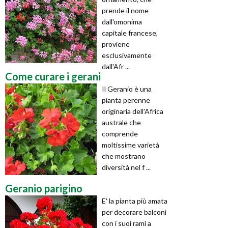
prende il nome
dall'omonima
capitale francese,
proviene
esclusivamente
dall'Afr ...
Come curare i gerani
Il Geranio è una
pianta perenne
originaria dell'Africa
australe che
comprende
moltissime varietà
che mostrano
diversità nel f ...
Geranio parigino
E' la pianta più amata
per decorare balconi
con i suoi rami a