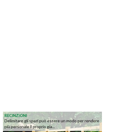
RECINZIONI
Delimitare gli spazi può essere un modo per rendere
più personale il proprio gia...